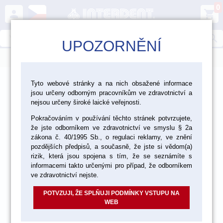
0
person
shopping_cart
search
UPOZORNĚNÍ
menu
>
>
>
Ordinace
Endodoncie
Tyto webové stránky a na nich obsažené informace
jsou určeny odborným pracovníkům ve zdravotnictví a
Nástroje a pomůcky pro endodoncii
nejsou určeny široké laické veřejnosti.
Pokračováním v používání těchto stránek potvrzujete,
že jste odborníkem ve zdravotnictví ve smyslu § 2a
zákona č. 40/1995 Sb., o regulaci reklamy, ve znění
pozdějších předpisů, a současně, že jste si vědom(a)
rizik, která jsou spojena s tím, že se seznámíte s
informacemi takto určenými pro případ, že odborníkem
ve zdravotnictví nejste.
POTVZUJI, ŽE SPLŇUJI PODMÍNKY VSTUPU NA
WEB