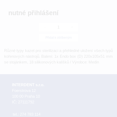
nutné přihlášení
-
+
Přidat k oblíbeným
Různé typy kazet pro sterilizaci a přehledné uložení všech typů
kořenových nástrojů. Balení: 1x Endo box (D) 220x105x51 mm
se stojánkem, 18 silikonových kalíšků / Výrobce: Medin
INTERDENT s.r.o.
Foerstrova 12
100 00 Praha 10
IČ: 27111792
tel.:
274 783 114