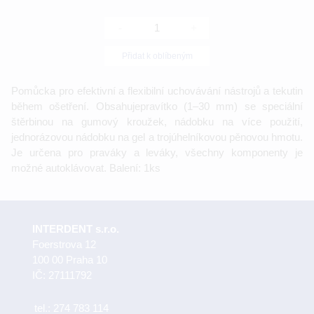
-
+
Přidat k oblíbeným
Pomůcka pro efektivní a flexibilní uchovávání nástrojů a tekutin
během ošetření. Obsahujepravítko (1–30 mm) se speciální
štěrbinou na gumový kroužek, nádobku na více použití,
jednorázovou nádobku na gel a trojúhelníkovou pěnovou hmotu.
Je určena pro praváky a leváky, všechny komponenty je
možné autoklávovat. Balení: 1ks
INTERDENT s.r.o.
Foerstrova 12
100 00 Praha 10
IČ: 27111792
tel.:
274 783 114