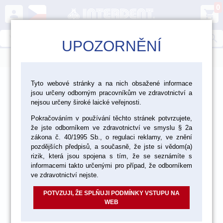
0
person
shopping_cart
search
UPOZORNĚNÍ
menu
>
>
>
Ordinace
Endodoncie
Tyto webové stránky a na nich obsažené informace
jsou určeny odborným pracovníkům ve zdravotnictví a
Nástroje a pomůcky pro endodoncii
nejsou určeny široké laické veřejnosti.
Pokračováním v používání těchto stránek potvrzujete,
že jste odborníkem ve zdravotnictví ve smyslu § 2a
zákona č. 40/1995 Sb., o regulaci reklamy, ve znění
pozdějších předpisů, a současně, že jste si vědom(a)
rizik, která jsou spojena s tím, že se seznámíte s
informacemi takto určenými pro případ, že odborníkem
ve zdravotnictví nejste.
POTVZUJI, ŽE SPLŇUJI PODMÍNKY VSTUPU NA
WEB