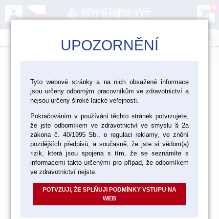
0
person
shopping_cart
search
UPOZORNĚNÍ
menu
>
>
>
Ordinace
Materiály a pomůcky pro RTG
Tyto webové stránky a na nich obsažené informace
jsou určeny odborným pracovníkům ve zdravotnictví a
RTG filmy
nejsou určeny široké laické veřejnosti.
Pokračováním v používání těchto stránek potvrzujete,
že jste odborníkem ve zdravotnictví ve smyslu § 2a
zákona č. 40/1995 Sb., o regulaci reklamy, ve znění
pozdějších předpisů, a současně, že jste si vědom(a)
rizik, která jsou spojena s tím, že se seznámíte s
informacemi takto určenými pro případ, že odborníkem
ve zdravotnictví nejste.
POTVZUJI, ŽE SPLŇUJI PODMÍNKY VSTUPU NA
WEB