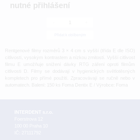
nutné přihlášení
-
+
Přidat k oblíbeným
Rentgenové filmy rozměrů 3 × 4 cm s vyšší (třída E dle ISO)
citlivostí, vysokým kontrastem a nízkou zrnitostí. Vyšší citlivost
filmu E umožňuje snížení dávky RTG záření oproti filmům
citlivosti D. Filmy se dodávají v hygienických světlotěsných
kompletech pro přímé použití. Zpracovávají se ručně nebo v
automatech. Balení: 150 ks Foma Dentix E / Výrobce: Foma
INTERDENT s.r.o.
Foerstrova 12
100 00 Praha 10
IČ: 27111792