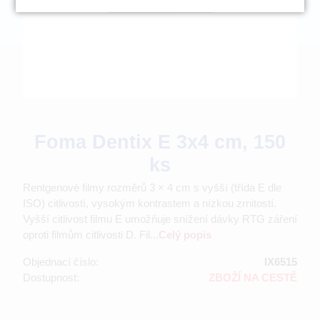
Foma Dentix E 3x4 cm, 150
ks
Rentgenové filmy rozměrů 3 × 4 cm s vyšší (třída E dle
ISO) citlivostí, vysokým kontrastem a nízkou zrnitostí.
Vyšší citlivost filmu E umožňuje snížení dávky RTG záření
oproti filmům citlivosti D. Fil...
Celý popis
Objednací číslo:
IX6515
Dostupnost:
ZBOŽÍ NA CESTĚ