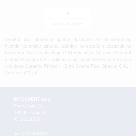
-
+
Přidat k oblíbeným
Systém pro intraorální opravy dostaveb ze sklokeramiky,
hybridní keramiky, zirkonu, aluminy, kompozitů a dostaveb na
bázi kovu. Systém obsahuje G-Premio bond, Ceramic Primer II
a Gradia Opaque OA1. Balení:5 x unit dose G-Premio Bond, 5 x
unit dose Ceramic Primer II, 2 ml Gradia Plus Opaque OA1 /
Výrobce: GC Int.
INTERDENT s.r.o.
Foerstrova 12
100 00 Praha 10
IČ: 27111792
tel.:
274 783 114