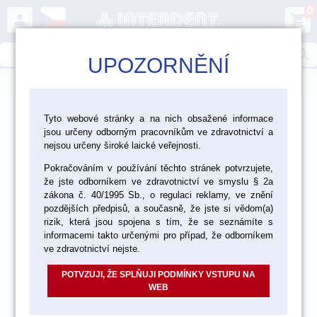
0
person
shopping_cart
search
UPOZORNĚNÍ
menu
>
>
>
Ordinace
Výplňové materiály
Tyto webové stránky a na nich obsažené informace
jsou určeny odborným pracovníkům ve zdravotnictví a
Silany a přípravky na opravy
nejsou určeny široké laické veřejnosti.
Pokračováním v používání těchto stránek potvrzujete,
že jste odborníkem ve zdravotnictví ve smyslu § 2a
akce
zákona č. 40/1995 Sb., o regulaci reklamy, ve znění
pozdějších předpisů, a současně, že jste si vědom(a)
rizik, která jsou spojena s tím, že se seznámíte s
informacemi takto určenými pro případ, že odborníkem
ve zdravotnictví nejste.
POTVZUJI, ŽE SPLŇUJI PODMÍNKY VSTUPU NA
WEB