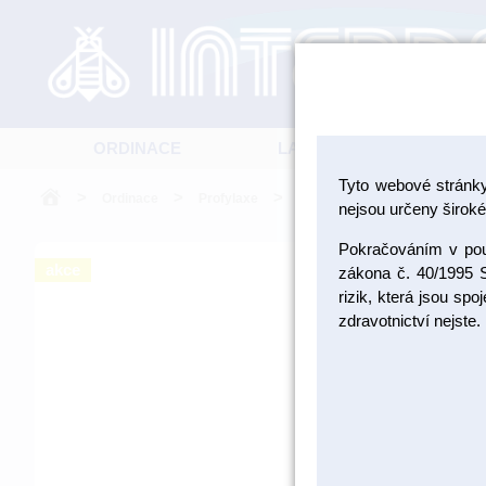
ORDINACE
LABORATOŘ
Tyto webové stránk
>
>
>
Ordinace
Profylaxe
Indikátory zubní kazu, plaku a 
nejsou určeny široké 
Pokračováním v použ
akce
zákona č. 40/1995 S
rizik, která jsou sp
zdravotnictví nejste.