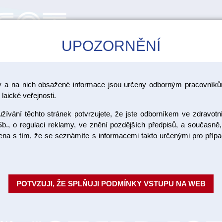
UPOZORNĚNÍ
CAD/CAM
ŠKOLENÍ
AKCE
y a na nich obsažené informace jsou určeny odborným pracovníkům
slin
laické veřejnosti.
ívání těchto stránek potvrzujete, že jste odborníkem ve zdravotn
GC Tri Pla
b., o regulaci reklamy, ve znění pozdějších předpisů, a současně,
ojena s tím, že se seznámíte s informacemi takto určenými pro pří
Gel, který napomáhá určit nejen
určit riziko vzniku zubního ka
lékaři vyhodnoti...
Celý popis
POTVZUJI, ŽE SPLŇUJI PODMÍNKY VSTUPU NA WEB
Objednací číslo:
Dostupnost:
SK