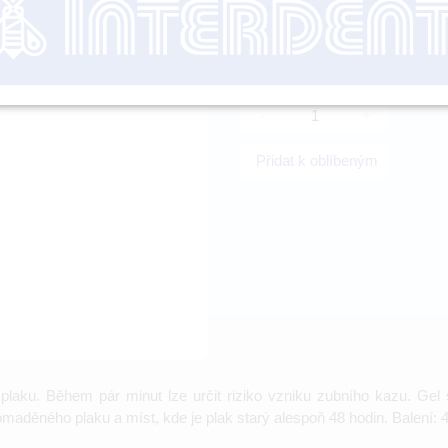
nutné přihl
-
+
Přidat k oblíbeným
st plaku. Během pár minut lze určit riziko vzniku zubního kazu. G
maděného plaku a míst, kde je plak starý alespoň 48 hodin. Balení: 4