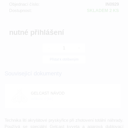
Objednací číslo:
IN0929
Dostupnost:
SKLADEM 2 KS
nutné přihlášení
-
+
Přidat k oblíbeným
Související dokumenty
GELCAST NÁVOD
velikost: 0 [kb]
Technika lití akrylátové pryskyřice při zhotovení totální náhrady.
Používá se speciální Gelcast kyveta a agarová dublovací