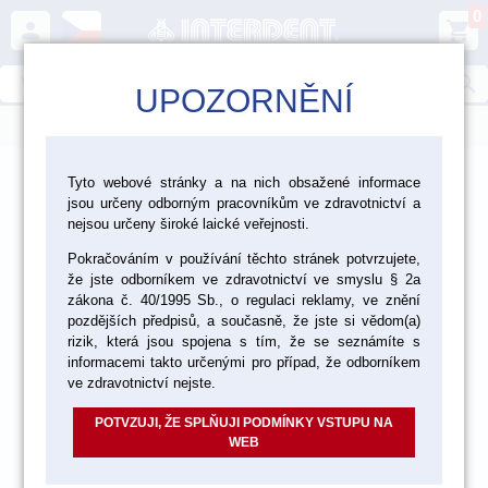
0
person
shopping_cart
search
UPOZORNĚNÍ
menu
>
>
>
Laboratoř
Dentální pryskyřice a zuby
Tyto webové stránky a na nich obsažené informace
jsou určeny odborným pracovníkům ve zdravotnictví a
>
Pomůcky a materiály pro zpracování pryskyřic
nejsou určeny široké laické veřejnosti.
Pokračováním v používání těchto stránek potvrzujete,
Kyvety a třmeny
že jste odborníkem ve zdravotnictví ve smyslu § 2a
zákona č. 40/1995 Sb., o regulaci reklamy, ve znění
pozdějších předpisů, a současně, že jste si vědom(a)
rizik, která jsou spojena s tím, že se seznámíte s
informacemi takto určenými pro případ, že odborníkem
ve zdravotnictví nejste.
POTVZUJI, ŽE SPLŇUJI PODMÍNKY VSTUPU NA
WEB