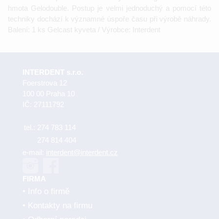
hmota Gelodouble. Postup je velmi jednoduchý a pomocí této
techniky dochází k významné úspoře času při výrobě náhrady.
Balení: 1 ks Gelcast kyveta / Výrobce: Interdent
INTERDENT s.r.o.
Foerstrova 12
100 00 Praha 10
IČ: 27111792
tel.:
274 783 114
274 814 404
e-mail:
interdent@interdent.cz
FIRMA
Info o firmě
Kontakty na firmu