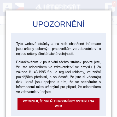
0
person
shopping_cart
search
UPOZORNĚNÍ
menu
>
>
>
Ordinace
Výplňové materiály
Tyto webové stránky a na nich obsažené informace
jsou určeny odborným pracovníkům ve zdravotnictví a
Adhezivní prostředky
nejsou určeny široké laické veřejnosti.
Pokračováním v používání těchto stránek potvrzujete,
že jste odborníkem ve zdravotnictví ve smyslu § 2a
zákona č. 40/1995 Sb., o regulaci reklamy, ve znění
pozdějších předpisů, a současně, že jste si vědom(a)
rizik, která jsou spojena s tím, že se seznámíte s
informacemi takto určenými pro případ, že odborníkem
ve zdravotnictví nejste.
POTVZUJI, ŽE SPLŇUJI PODMÍNKY VSTUPU NA
WEB