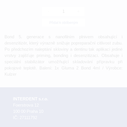
-
+
Přidat k oblíbeným
Bond 5. generace s nanofilním plnivem obsahující i
desenzitizér, který výrazně snižuje popreparační citlivost zubu.
Po předchozím naleptání skloviny a dentinu tak aplikací jediné
vrstvy zajišťuje priming, bonding i desenzitizaci. Obsahuje i
speciální stabilizátor umožňující skladování přípravku při
pokojové teplotě. Balení: 1x Gluma 2 Bond 4ml / Výrobce:
Kulzer
INTERDENT s.r.o.
Foerstrova 12
100 00 Praha 10
IČ: 27111792