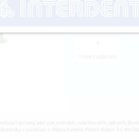
nutné přihl
-
+
Přidat k oblíbeným
ovací techniky jako jsou total-etch, selective-etch, self-etch. Bond
 sklokeramiky v kombinaci s Gluma Ceramic Primer. Balení: 3 x 4ml Gl