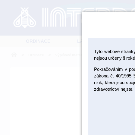
ORDINACE
LABORATOŘ
Tyto webové stránk
>
>
>
Ordinace
Výplňové materiály
Adhezivní prostředk
nejsou určeny široké 
Pokračováním v použ
zákona č. 40/1995 S
rizik, která jsou sp
zdravotnictví nejste.