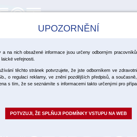
UPOZORNĚNÍ
CAD/CAM
ŠKOLENÍ
AKCE
y a na nich obsažené informace jsou určeny odborným pracovníkům
y
laické veřejnosti.
ívání těchto stránek potvrzujete, že jste odborníkem ve zdravotn
Gluma Bon
b., o regulaci reklamy, ve znění pozdějších předpisů, a současně,
ojena s tím, že se seznámíte s informacemi takto určenými pro pří
Jednosložkový univerzální svět
total-etch, selective-etch, self
širokou škálu in...
Celý popis
POTVZUJI, ŽE SPLŇUJI PODMÍNKY VSTUPU NA WEB
Objednací číslo:
Dostupnost: