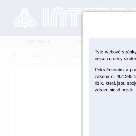
ORDINACE
LABORATOŘ
Tyto webové stránk
>
>
>
Laboratoř
Dezinfekce, čištění a ochranné pomůcky
nejsou určeny široké 
Pokračováním v použ
zákona č. 40/1995 S
rizik, která jsou sp
zdravotnictví nejste.