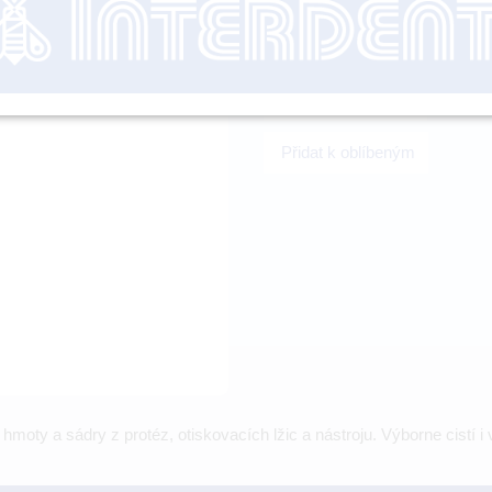
nutné přihl
-
+
Přidat k oblíbeným
hmoty a sádry z protéz, otiskovacích lžic a nástroju. Výborne cistí i