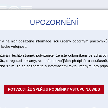
UPOZORNĚNÍ
CAD/CAM
ŠKOLENÍ
AKCE
y a na nich obsažené informace jsou určeny odborným pracovníkům
>
Čištění
Ostatní pomůcky pro čištění
laické veřejnosti.
ívání těchto stránek potvrzujete, že jste odborníkem ve zdravotn
Gypstray 3
b., o regulaci reklamy, ve znění pozdějších předpisů, a současně,
ojena s tím, že se seznámíte s informacemi takto určenými pro pří
Cisticí roztok neutrálního pH p
otiskovacích lžic a nástroju. Vý
POTVZUJI, ŽE SPLŇUJI PODMÍNKY VSTUPU NA WEB
Objednací číslo:
Dostupnost:
ZBO