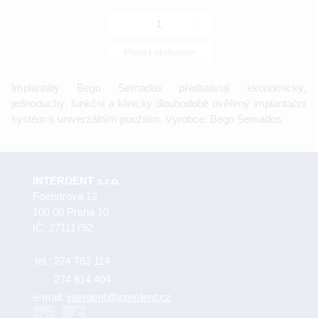
-
+
Přidat k oblíbeným
Implantáty Bego Semados představují ekonomický,
jednoduchý, funkční a klinicky dlouhodobě ověřený implantační
systém s univerzálním použitím. Výrobce: Bego Semados
INTERDENT s.r.o.
Foerstrova 12
100 00 Praha 10
IČ: 27111792
tel.:
274 783 114
274 814 404
e-mail:
interdent@interdent.cz