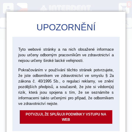
0
person
shopping_cart
search
UPOZORNĚNÍ
menu
>
>
>
Ordinace
Chirurgie
Implantáty
Tyto webové stránky a na nich obsažené informace
jsou určeny odborným pracovníkům ve zdravotnictví a
nejsou určeny široké laické veřejnosti.
Pokračováním v používání těchto stránek potvrzujete,
že jste odborníkem ve zdravotnictví ve smyslu § 2a
zákona č. 40/1995 Sb., o regulaci reklamy, ve znění
pozdějších předpisů, a současně, že jste si vědom(a)
rizik, která jsou spojena s tím, že se seznámíte s
informacemi takto určenými pro případ, že odborníkem
ve zdravotnictví nejste.
POTVZUJI, ŽE SPLŇUJI PODMÍNKY VSTUPU NA
WEB