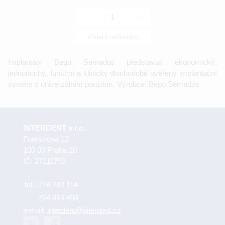
-
+
Přidat k oblíbeným
Implantáty Bego Semados představují ekonomický,
jednoduchý, funkční a klinicky dlouhodobě ověřený implantační
systém s univerzálním použitím. Výrobce: Bego Semados
INTERDENT s.r.o.
Foerstrova 12
100 00 Praha 10
IČ: 27111792
tel.:
274 783 114
274 814 404
e-mail:
interdent@interdent.cz