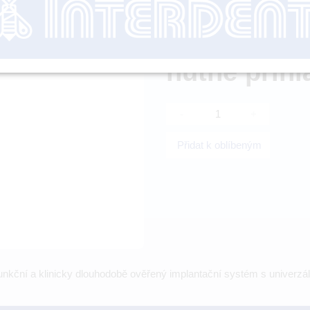
nutné přihl
-
+
Přidat k oblíbeným
unkční a klinicky dlouhodobě ověřený implantační systém s univerz