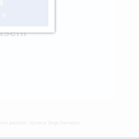
OBJEDNÁNÍ
ášení
álním použitím. Výrobce: Bego Semados