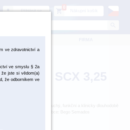
0
person
shopping_cart
Přihlásit se
Nákupní košík
search
KATALOGY
FIRMA
 ve zdravotnictví a
ictví ve smyslu § 2a
 Semados SCX 3,25
 že jste si vědom(a)
pad, že odborníkem ve
avují ekonomický, jednoduchý, funkční a klinicky dlouhodobě
univerzálním použitím. Výrobce: Bego Semados
BS58261
ZBOŽÍ NA