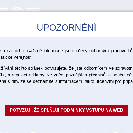
UPOZORNĚNÍ
CAD/CAM
ŠKOLENÍ
AKCE
y a na nich obsažené informace jsou určeny odborným pracovníkům
laické veřejnosti.
ívání těchto stránek potvrzujete, že jste odborníkem ve zdravotn
Implantát
b., o regulaci reklamy, ve znění pozdějších předpisů, a současně,
ojena s tím, že se seznámíte s informacemi takto určenými pro pří
L10
Implantáty Bego Semados předst
POTVZUJI, ŽE SPLŇUJI PODMÍNKY VSTUPU NA WEB
ověřený implantační systém s 
Objednací číslo:
Dostupnost: