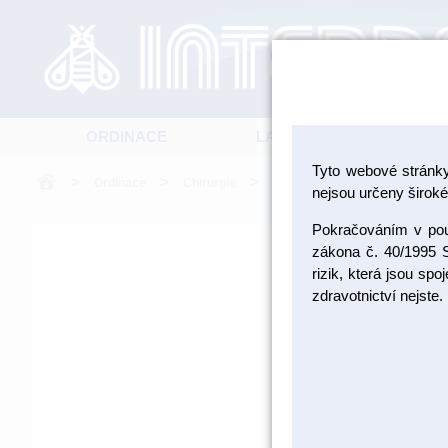
ORDINACE
LABORATOŘ
Tyto webové stránk
>
>
>
Ordinace
Chirurgie
Implantáty
nejsou určeny široké 
Pokračováním v použ
zákona č. 40/1995 S
rizik, která jsou sp
zdravotnictví nejste.