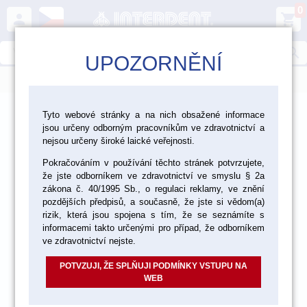
0
person
shopping_cart
search
UPOZORNĚNÍ
menu
>
>
>
Ordinace
Chirurgie
Implantáty
Tyto webové stránky a na nich obsažené informace
jsou určeny odborným pracovníkům ve zdravotnictví a
nejsou určeny široké laické veřejnosti.
Pokračováním v používání těchto stránek potvrzujete,
že jste odborníkem ve zdravotnictví ve smyslu § 2a
zákona č. 40/1995 Sb., o regulaci reklamy, ve znění
pozdějších předpisů, a současně, že jste si vědom(a)
rizik, která jsou spojena s tím, že se seznámíte s
informacemi takto určenými pro případ, že odborníkem
ve zdravotnictví nejste.
POTVZUJI, ŽE SPLŇUJI PODMÍNKY VSTUPU NA
WEB