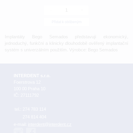
-
+
Přidat k oblíbeným
Implantáty Bego Semados představují ekonomický,
jednoduchý, funkční a klinicky dlouhodobě ověřený implantační
systém s univerzálním použitím. Výrobce: Bego Semados
INTERDENT s.r.o.
Foerstrova 12
100 00 Praha 10
IČ: 27111792
tel.:
274 783 114
274 814 404
e-mail:
interdent@interdent.cz