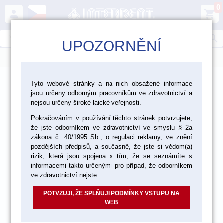
0
person
shopping_cart
search
UPOZORNĚNÍ
menu
>
>
>
Laboratoř
Zhotovení modelu
Dentální sádry
Tyto webové stránky a na nich obsažené informace
jsou určeny odborným pracovníkům ve zdravotnictví a
>
Dentální sádry typ III
nejsou určeny široké laické veřejnosti.
Pokračováním v používání těchto stránek potvrzujete,
že jste odborníkem ve zdravotnictví ve smyslu § 2a
zákona č. 40/1995 Sb., o regulaci reklamy, ve znění
pozdějších předpisů, a současně, že jste si vědom(a)
rizik, která jsou spojena s tím, že se seznámíte s
informacemi takto určenými pro případ, že odborníkem
ve zdravotnictví nejste.
POTVZUJI, ŽE SPLŇUJI PODMÍNKY VSTUPU NA
WEB