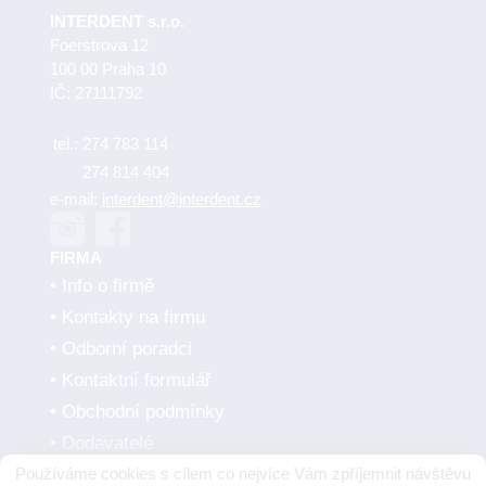
INTERDENT s.r.o.
Foerstrova 12
100 00 Praha 10
IČ: 27111792
tel.:
274 783 114
274 814 404
e-mail:
interdent@interdent.cz
FIRMA
Info o firmě
Kontakty na firmu
Odborní poradci
Kontaktní formulář
Obchodní podmínky
Dodavatelé
Používáme cookies s cílem co nejvíce Vám zpříjemnit návštěvu
SMLUVNÍ PARTNEŘI