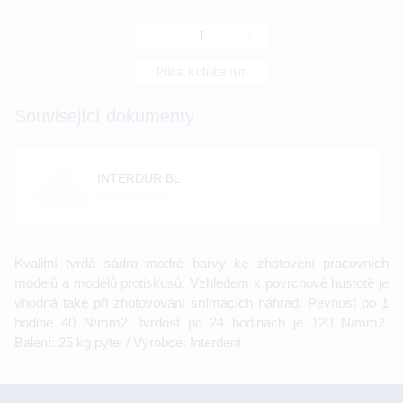
-
+
Přidat k oblíbeným
Související dokumenty
INTERDUR BL
velikost: 0 [kb]
Kvalitní tvrdá sádra modré barvy ke zhotovení pracovních
modelů a modelů protiskusů. Vzhledem k povrchové hustotě je
vhodná také při zhotovování snímacích náhrad. Pevnost po 1
hodině 40 N/mm2, tvrdost po 24 hodinách je 120 N/mm2.
Balení: 25 kg pytel / Výrobce: Interdent