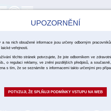
UPOZORNĚNÍ
CAD/CAM
ŠKOLENÍ
AKCE
y a na nich obsažené informace jsou určeny odborným pracovníkům
Dentální sádry typ IV
laické veřejnosti.
ívání těchto stránek potvrzujete, že jste odborníkem ve zdravotn
Interrock
b., o regulaci reklamy, ve znění pozdějších předpisů, a současně,
ojena s tím, že se seznámíte s informacemi takto určenými pro pří
kg
Extra tvrdá tixotropní sádra v 
POTVZUJI, ŽE SPLŇUJI PODMÍNKY VSTUPU NA WEB
korunky a můstky. Lze ji použít
hydrokoloidníc...
Celý popis
Objednací číslo: