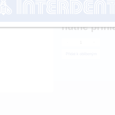
Dostupnost:
SKL
nutné přihl
-
+
Přidat k oblíbeným