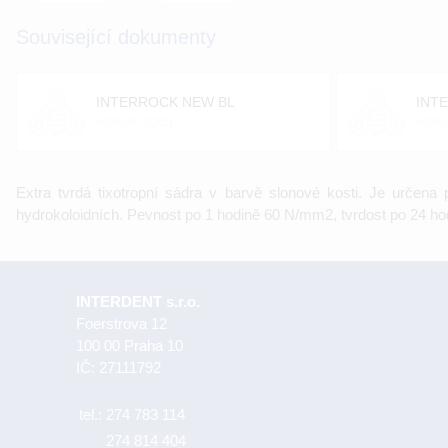
Související dokumenty
INTERROCK NEW BL
INT
velikost: 0 [kb]
veliko
Extra tvrdá tixotropní sádra v barvě slonové kosti. Je určen
hydrokoloidních. Pevnost po 1 hodině 60 N/mm2, tvrdost po 24 hod
INTERDENT s.r.o.
Foerstrova 12
100 00 Praha 10
IČ: 27111792
tel.:
274 783 114
274 814 404