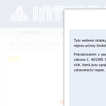
ORDINACE
LABORATOŘ
Tyto webové stránk
>
>
>
>
Laboratoř
Zhotovení modelu
Dentální sádry
nejsou určeny široké 
Pokračováním v použ
akce
zákona č. 40/1995 S
rizik, která jsou sp
zdravotnictví nejste.