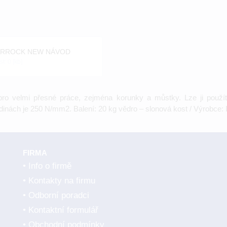
ERROCK NEW NÁVOD
st: 0 [kb]
a pro velmi přesné práce, zejména korunky a můstky. Lze ji použí
inách je 250 N/mm2. Balení: 20 kg vědro – slonová kost / Výrobce: 
FIRMA
Info o firmě
Kontakty na firmu
Odborní poradci
Kontaktní formulář
Obchodní podmínky