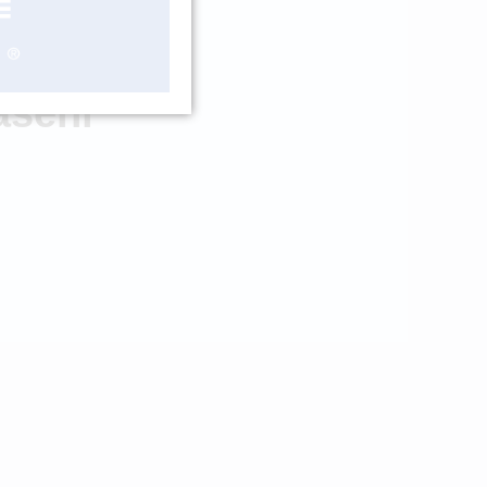
ADEM > 5 KS
ášení