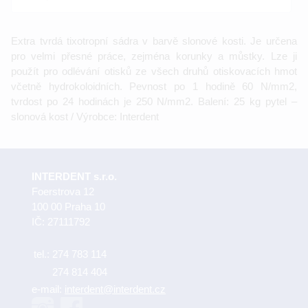
Extra tvrdá tixotropní sádra v barvě slonové kosti. Je určena
pro velmi přesné práce, zejména korunky a můstky. Lze ji
použít pro odlévání otisků ze všech druhů otiskovacích hmot
včetně hydrokoloidních. Pevnost po 1 hodině 60 N/mm2,
tvrdost po 24 hodinách je 250 N/mm2. Balení: 25 kg pytel –
slonová kost / Výrobce: Interdent
INTERDENT s.r.o.
Foerstrova 12
100 00 Praha 10
IČ: 27111792
tel.:
274 783 114
274 814 404
e-mail:
interdent@interdent.cz