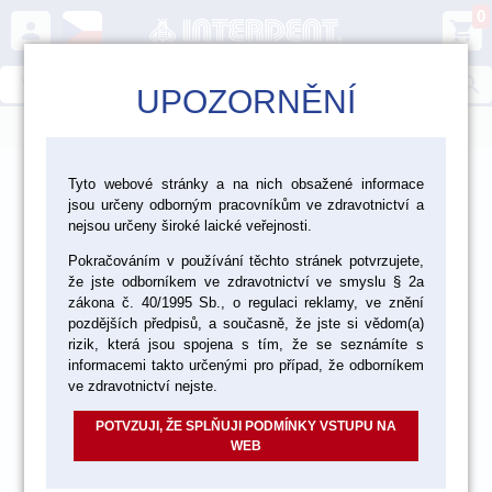
0
person
shopping_cart
search
UPOZORNĚNÍ
menu
>
>
>
Laboratoř
Zhotovení modelu
Dentální sádry
Tyto webové stránky a na nich obsažené informace
jsou určeny odborným pracovníkům ve zdravotnictví a
>
Dentální sádry typ IV
nejsou určeny široké laické veřejnosti.
Pokračováním v používání těchto stránek potvrzujete,
že jste odborníkem ve zdravotnictví ve smyslu § 2a
akce
zákona č. 40/1995 Sb., o regulaci reklamy, ve znění
pozdějších předpisů, a současně, že jste si vědom(a)
rizik, která jsou spojena s tím, že se seznámíte s
informacemi takto určenými pro případ, že odborníkem
ve zdravotnictví nejste.
POTVZUJI, ŽE SPLŇUJI PODMÍNKY VSTUPU NA
WEB