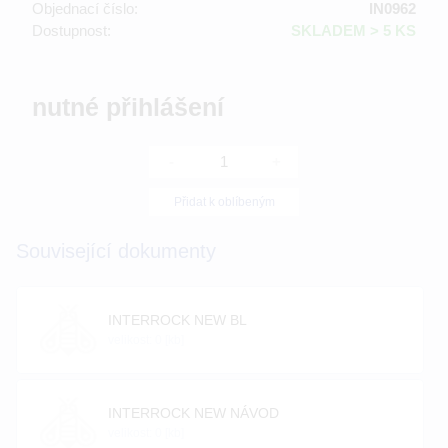
Objednací číslo:
IN0962
Dostupnost:
SKLADEM > 5 KS
nutné přihlášení
-
+
Přidat k oblíbeným
Související dokumenty
INTERROCK NEW BL
velikost: 0 [kb]
INTERROCK NEW NÁVOD
velikost: 0 [kb]