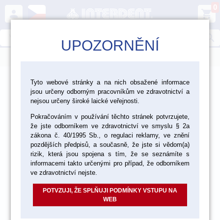
0
person
shopping_cart
search
UPOZORNĚNÍ
menu
>
>
>
Laboratoř
Zhotovení modelu
Dentální sádry
Tyto webové stránky a na nich obsažené informace
jsou určeny odborným pracovníkům ve zdravotnictví a
>
Dentální sádry typ IV
nejsou určeny široké laické veřejnosti.
Pokračováním v používání těchto stránek potvrzujete,
že jste odborníkem ve zdravotnictví ve smyslu § 2a
akce
zákona č. 40/1995 Sb., o regulaci reklamy, ve znění
pozdějších předpisů, a současně, že jste si vědom(a)
rizik, která jsou spojena s tím, že se seznámíte s
informacemi takto určenými pro případ, že odborníkem
ve zdravotnictví nejste.
POTVZUJI, ŽE SPLŇUJI PODMÍNKY VSTUPU NA
WEB