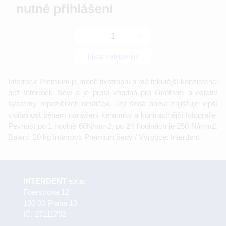
nutné přihlášení
-
+
Přidat k oblíbeným
Interrock Premium je méně tixotropní a má tekutější konzistenci
než Interrock New a je proto vhodná pro Giroform a ostatní
systémy repozičních destiček. Její šedá barva zajišťuje lepší
viditelnost během nanášení keramiky a kontrastnější fotografie.
Pevnost po 1 hodině 60N/mm2, po 24 hodinách je 250 N/mm2.
Balení: 20 kg Interrock Premium šedý / Výrobce: Interdent
INTERDENT s.r.o.
Foerstrova 12
100 00 Praha 10
IČ: 27111792