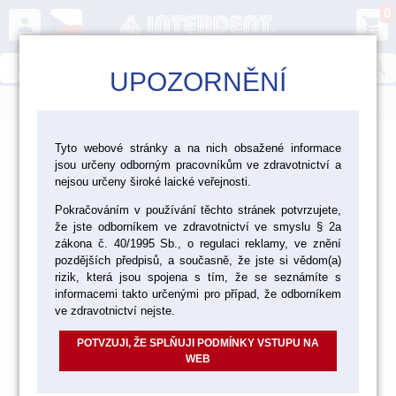
0
person
shopping_cart
search
UPOZORNĚNÍ
menu
>
>
>
Ordinace
Dezinfekce a čištění
Dezinfekce
Tyto webové stránky a na nich obsažené informace
jsou určeny odborným pracovníkům ve zdravotnictví a
>
Dezinfekce ploch
nejsou určeny široké laické veřejnosti.
Pokračováním v používání těchto stránek potvrzujete,
že jste odborníkem ve zdravotnictví ve smyslu § 2a
akce
zákona č. 40/1995 Sb., o regulaci reklamy, ve znění
pozdějších předpisů, a současně, že jste si vědom(a)
rizik, která jsou spojena s tím, že se seznámíte s
informacemi takto určenými pro případ, že odborníkem
ve zdravotnictví nejste.
POTVZUJI, ŽE SPLŇUJI PODMÍNKY VSTUPU NA
WEB