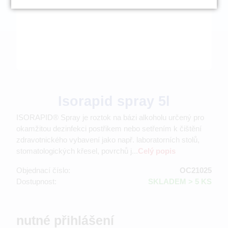
Isorapid spray 5l
ISORAPID® Spray je roztok na bázi alkoholu určený pro
okamžitou dezinfekci postřikem nebo setřením k čištění
zdravotnického vybavení jako např. laboratorních stolů,
stomatologických křesel, povrchů j...
Celý popis
Objednací číslo:
OC21025
Dostupnost:
SKLADEM > 5 KS
nutné přihlášení