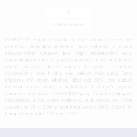
-
+
Přidat k oblíbeným
ISORAPID® Spray je roztok na bázi alkoholu určený pro
okamžitou dezinfekci postřikem nebo setřením k čištění
zdravotnického vybavení jako např. laboratorních stolů,
stomatologických křesel, povrchů jednotek, misek na nástroje,
vrtáků, násadců, držáků operačních světel a nástrojů
vyrobených z oceli, hliníku, mědi, silikonu nebo gumy. Tento
přípravek má obsah alkoholu nižší než 50%, což snižuje
možnost vzniku alergií a podráždění a zároveň zvyšuje
šetrnost k materiálům. ISORAPID® Spray je snadno biologicky
odbouratelný a má svěží květinovou vůni. Neředí se. Doba
expozice je 15 s. Účinný proti koronavirům: ANO. Balení: 1x
Isorapid spray 5 litrů / Výrobce: OCC