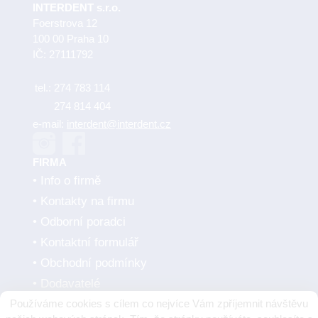
INTERDENT s.r.o.
Foerstrova 12
100 00 Praha 10
IČ: 27111792
tel.:
274 783 114
274 814 404
e-mail:
interdent@interdent.cz
FIRMA
Info o firmě
Kontakty na firmu
Odborní poradci
Kontaktní formulář
Obchodní podmínky
Dodavatelé
Používáme cookies s cílem co nejvíce Vám zpříjemnit návštěvu
SMLUVNÍ PARTNEŘI