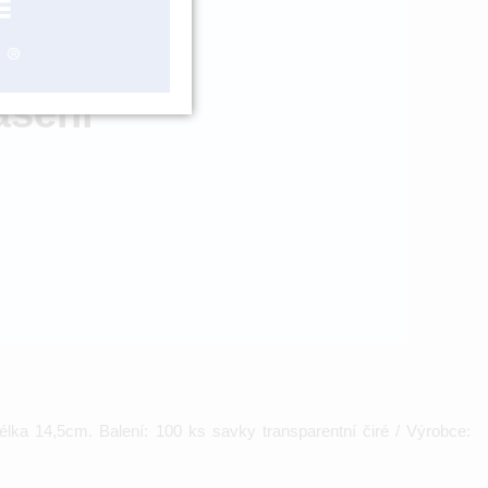
ADEM > 5 KS
ášení
ka 14,5cm. Balení: 100 ks savky transparentní čiré / Výrobce: