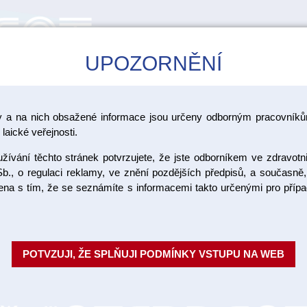
UPOZORNĚNÍ
CAD/CAM
ŠKOLENÍ
AKCE
y a na nich obsažené informace jsou určeny odborným pracovníkům
laické veřejnosti.
ívání těchto stránek potvrzujete, že jste odborníkem ve zdravotn
Jednorázo
b., o regulaci reklamy, ve znění pozdějších předpisů, a současně,
ojena s tím, že se seznámíte s informacemi takto určenými pro pří
s pevnou
Jednorázové savky z odolného p
POTVZUJI, ŽE SPLŇUJI PODMÍNKY VSTUPU NA WEB
Transparentní s pevnou koncovko
Výrobce: Interdent
Objednací číslo: