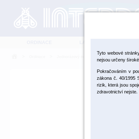
ORDINACE
LABORATOŘ
Tyto webové stránk
>
>
>
Ordinace
Jednorázový materiál
Savky
nejsou určeny široké 
Pokračováním v použ
zákona č. 40/1995 S
rizik, která jsou sp
zdravotnictví nejste.