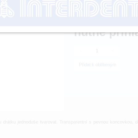
Dostupnost:
SKL
nutné přihl
-
+
Přidat k oblíbeným
drátku jednoduše tvarovat. Transparentní s pevnou koncovkou, dél