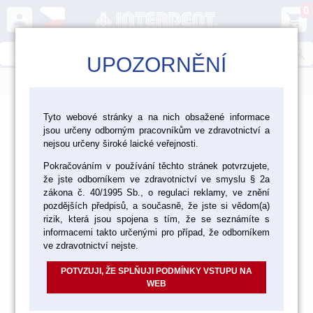
0
person
shopping_cart
search
UPOZORNĚNÍ
menu
>
>
>
Ordinace
Profylaxe
Tyto webové stránky a na nich obsažené informace
jsou určeny odborným pracovníkům ve zdravotnictví a
Profylaktické rotační nástroje
nejsou určeny široké laické veřejnosti.
Pokračováním v používání těchto stránek potvrzujete,
že jste odborníkem ve zdravotnictví ve smyslu § 2a
zákona č. 40/1995 Sb., o regulaci reklamy, ve znění
pozdějších předpisů, a současně, že jste si vědom(a)
rizik, která jsou spojena s tím, že se seznámíte s
informacemi takto určenými pro případ, že odborníkem
ve zdravotnictví nejste.
POTVZUJI, ŽE SPLŇUJI PODMÍNKY VSTUPU NA
WEB