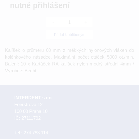
nutné přihlášení
-
+
Přidat k oblíbeným
Kalíšek o průměru 60 mm z měkkých nylonových vláken do
kolénkového násadce. Maximální počet otáček 5000 ot./min.
Balení: 10 x Kartáček RA kalíšek nylon modrý střední 4mm /
Výrobce: Becht
INTERDENT s.r.o.
Foerstrova 12
100 00 Praha 10
IČ: 27111792
tel.:
274 783 114