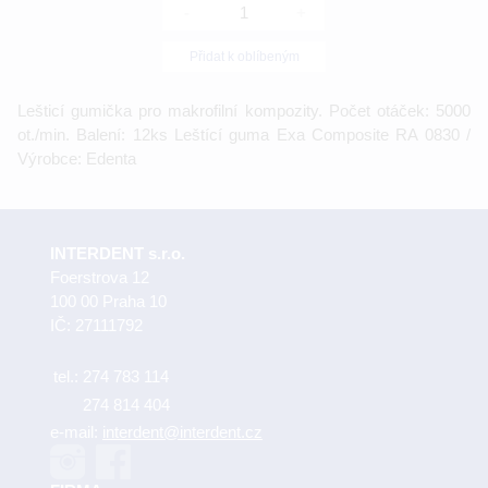
-
+
Přidat k oblíbeným
Lešticí gumička pro makrofilní kompozity. Počet otáček: 5000
ot./min. Balení: 12ks Leštící guma Exa Composite RA 0830 /
Výrobce: Edenta
INTERDENT s.r.o.
Foerstrova 12
100 00 Praha 10
IČ: 27111792
tel.:
274 783 114
274 814 404
e-mail:
interdent@interdent.cz