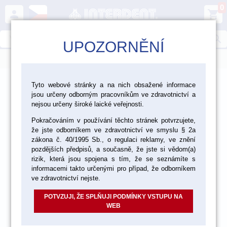
0
person
shopping_cart
search
UPOZORNĚNÍ
menu
>
>
Ordinace
Výprodej
Tyto webové stránky a na nich obsažené informace
jsou určeny odborným pracovníkům ve zdravotnictví a
nejsou určeny široké laické veřejnosti.
výprodej 67 %
Pokračováním v používání těchto stránek potvrzujete,
že jste odborníkem ve zdravotnictví ve smyslu § 2a
zákona č. 40/1995 Sb., o regulaci reklamy, ve znění
pozdějších předpisů, a současně, že jste si vědom(a)
rizik, která jsou spojena s tím, že se seznámíte s
informacemi takto určenými pro případ, že odborníkem
ve zdravotnictví nejste.
POTVZUJI, ŽE SPLŇUJI PODMÍNKY VSTUPU NA
WEB