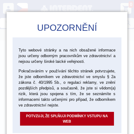
0
person
shopping_cart
search
UPOZORNĚNÍ
menu
>
>
>
Ordinace
Rotační nástroje
Tyto webové stránky a na nich obsažené informace
jsou určeny odborným pracovníkům ve zdravotnictví a
>
Lešticí nástroje Edenta
Lešticí gumičky pro keramiku
nejsou určeny široké laické veřejnosti.
Pokračováním v používání těchto stránek potvrzujete,
že jste odborníkem ve zdravotnictví ve smyslu § 2a
zákona č. 40/1995 Sb., o regulaci reklamy, ve znění
pozdějších předpisů, a současně, že jste si vědom(a)
rizik, která jsou spojena s tím, že se seznámíte s
informacemi takto určenými pro případ, že odborníkem
ve zdravotnictví nejste.
POTVZUJI, ŽE SPLŇUJI PODMÍNKY VSTUPU NA
WEB