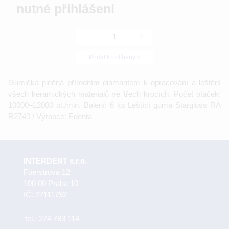
nutné přihlášení
-
+
Přidat k oblíbeným
Gumička plněná přírodním diamantem k opracování a leštění
všech keramických materiálů ve třech krocích. Počet otáček:
10000–12000 ot./min. Balení: 6 ks Leštící guma Stargloss RA
R2740 / Výrobce: Edenta
INTERDENT s.r.o.
Foerstrova 12
100 00 Praha 10
IČ: 27111792
tel.:
274 783 114