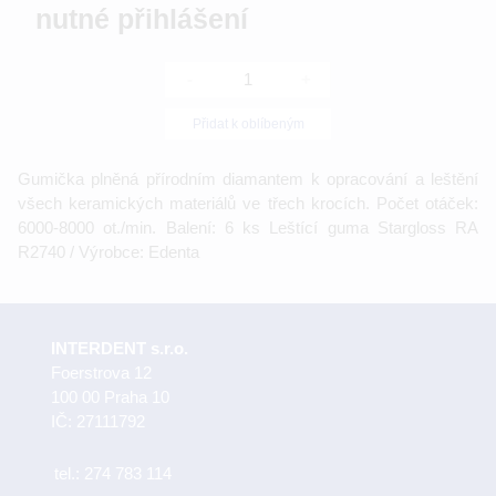
nutné přihlášení
-
+
Přidat k oblíbeným
Gumička plněná přírodním diamantem k opracování a leštění
všech keramických materiálů ve třech krocích. Počet otáček:
6000-8000 ot./min. Balení: 6 ks Leštící guma Stargloss RA
R2740 / Výrobce: Edenta
INTERDENT s.r.o.
Foerstrova 12
100 00 Praha 10
IČ: 27111792
tel.:
274 783 114