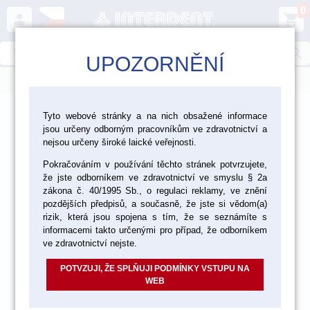
0
person
shopping_cart
search
UPOZORNĚNÍ
menu
>
>
>
Ordinace
Rotační nástroje
Tyto webové stránky a na nich obsažené informace
jsou určeny odborným pracovníkům ve zdravotnictví a
>
Lešticí nástroje Edenta
Lešticí gumičky pro keramiku
nejsou určeny široké laické veřejnosti.
Pokračováním v používání těchto stránek potvrzujete,
že jste odborníkem ve zdravotnictví ve smyslu § 2a
zákona č. 40/1995 Sb., o regulaci reklamy, ve znění
pozdějších předpisů, a současně, že jste si vědom(a)
rizik, která jsou spojena s tím, že se seznámíte s
informacemi takto určenými pro případ, že odborníkem
ve zdravotnictví nejste.
POTVZUJI, ŽE SPLŇUJI PODMÍNKY VSTUPU NA
WEB