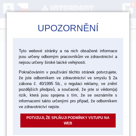
0
person
shopping_cart
search
UPOZORNĚNÍ
menu
>
>
>
Laboratoř
Materiály pro fazetování a inleje
Tyto webové stránky a na nich obsažené informace
jsou určeny odborným pracovníkům ve zdravotnictví a
>
Bezkovová keramika Vita
Lumex AC
nejsou určeny široké laické veřejnosti.
Pokračováním v používání těchto stránek potvrzujete,
že jste odborníkem ve zdravotnictví ve smyslu § 2a
akce
zákona č. 40/1995 Sb., o regulaci reklamy, ve znění
pozdějších předpisů, a současně, že jste si vědom(a)
rizik, která jsou spojena s tím, že se seznámíte s
informacemi takto určenými pro případ, že odborníkem
ve zdravotnictví nejste.
POTVZUJI, ŽE SPLŇUJI PODMÍNKY VSTUPU NA
WEB