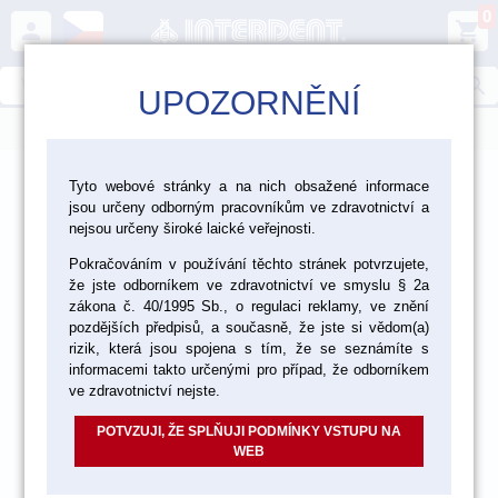
0
person
shopping_cart
search
UPOZORNĚNÍ
menu
>
>
>
Laboratoř
Materiály pro fazetování a inleje
Tyto webové stránky a na nich obsažené informace
jsou určeny odborným pracovníkům ve zdravotnictví a
>
Bezkovová keramika Vita
Lumex AC
nejsou určeny široké laické veřejnosti.
Pokračováním v používání těchto stránek potvrzujete,
že jste odborníkem ve zdravotnictví ve smyslu § 2a
akce
zákona č. 40/1995 Sb., o regulaci reklamy, ve znění
pozdějších předpisů, a současně, že jste si vědom(a)
rizik, která jsou spojena s tím, že se seznámíte s
informacemi takto určenými pro případ, že odborníkem
ve zdravotnictví nejste.
POTVZUJI, ŽE SPLŇUJI PODMÍNKY VSTUPU NA
WEB