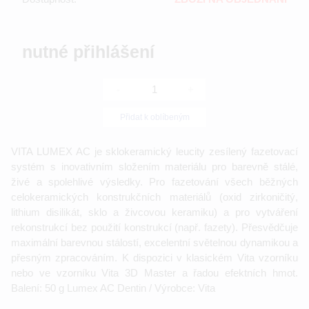
nutné přihlášení
-
+
Přidat k oblíbeným
VITA LUMEX AC je sklokeramický leucity zesílený fazetovací
systém s inovativním složením materiálu pro barevně stálé,
živé a spolehlivé výsledky. Pro fazetování všech běžných
celokeramických konstrukčních materiálů (oxid zirkoničitý,
lithium disilikát, sklo a živcovou keramiku) a pro vytváření
rekonstrukcí bez použití konstrukcí (např. fazety). Přesvědčuje
maximální barevnou stálostí, excelentní světelnou dynamikou a
přesným zpracováním. K dispozici v klasickém Vita vzorníku
nebo ve vzorníku Vita 3D Master a řadou efektních hmot.
Balení: 50 g Lumex AC Dentin / Výrobce: Vita