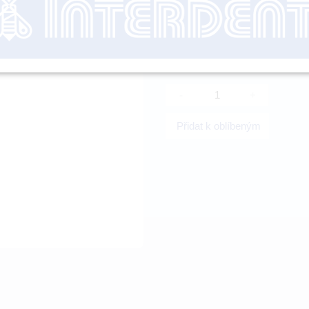
nutné přihl
-
+
Přidat k oblíbeným