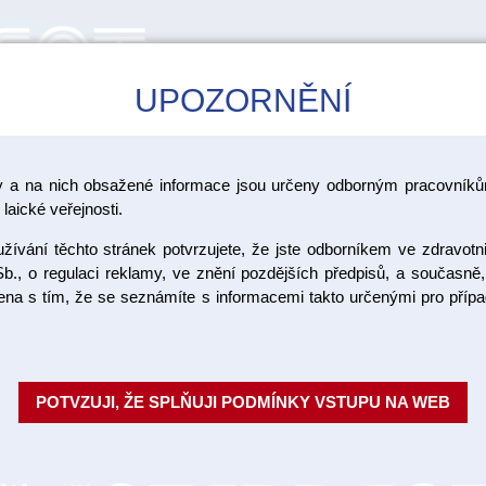
UPOZORNĚNÍ
CAD/CAM
ŠKOLENÍ
AKCE
y a na nich obsažené informace jsou určeny odborným pracovníkům
>
ová keramika Vita
Lumex AC
laické veřejnosti.
ívání těchto stránek potvrzujete, že jste odborníkem ve zdravotn
Lumex AC 
b., o regulaci reklamy, ve znění pozdějších předpisů, a současně,
ojena s tím, že se seznámíte s informacemi takto určenými pro pří
VITA LUMEX AC je sklokeramick
materiálu pro barevně stálé, ži
celokeramických konstrukč...
Ce
POTVZUJI, ŽE SPLŇUJI PODMÍNKY VSTUPU NA WEB
Objednací číslo:
Dostupnost: