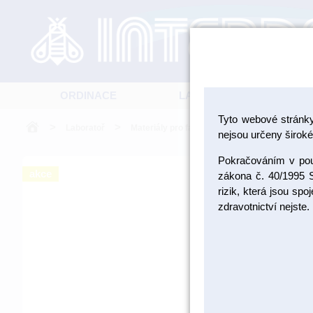
ORDINACE
LABORATOŘ
Tyto webové stránk
>
>
>
Laboratoř
Materiály pro fazetování a inleje
Bezkov
nejsou určeny široké 
Pokračováním v použ
akce
zákona č. 40/1995 S
rizik, která jsou sp
zdravotnictví nejste.