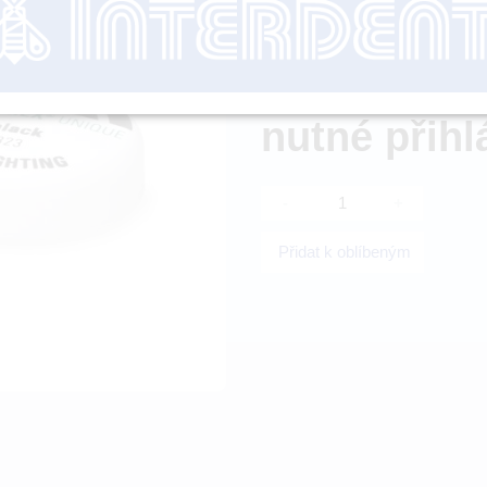
Dostupnost:
nutné přihl
-
+
Přidat k oblíbeným