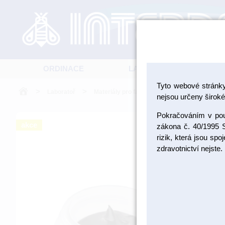
ORDINACE
LABORATOŘ
Tyto webové stránk
>
>
>
Laboratoř
Materiály pro fazetování a inleje
Tekutá 
nejsou určeny široké 
Pokračováním v použ
akce
zákona č. 40/1995 S
rizik, která jsou sp
zdravotnictví nejste.