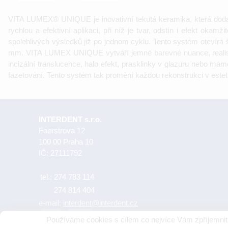
VITA LUMEX® UNIQUE je inovativní tekutá keramika, která dodáv
rychlou a efektivní aplikaci, při níž je tvar, odstín i efekt oka
spolehlivých výsledků již po jednom cyklu. Tento systém otevírá
mm. VITA LUMEX UNIQUE vytváří jemné barevné nuance, realistické
incizální translucence, halo efekt, prasklinky v glazuru nebo mam
fazetování. Tento systém tak promění každou rekonstrukci v e
INTERDENT s.r.o.
Foerstrova 12
100 00 Praha 10
IČ: 27111792
tel.:
274 783 114
274 814 404
e-mail:
interdent@interdent.cz
Používáme cookies s cílem co nejvíce Vám zpříjemnit 