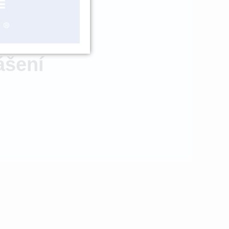
ZBOŽÍ NA
OBJEDNÁNÍ
ášení