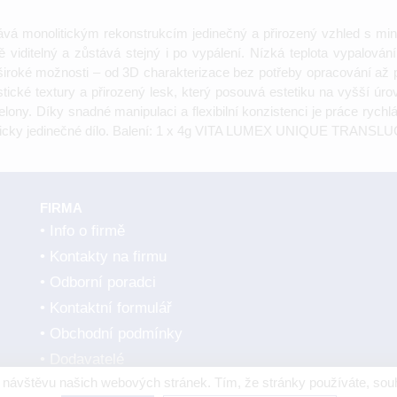
á monolitickým rekonstrukcím jedinečný a přirozený vzhled s min
mžitě viditelný a zůstává stejný i po vypálení. Nízká teplota vypal
 široké možnosti – od 3D charakterizace bez potřeby opracování až p
 textury a přirozený lesk, který posouvá estetiku na vyšší úroveň.
elony. Díky snadné manipulaci a flexibilní konzistenci je práce rych
steticky jedinečné dílo. Balení: 1 x 4g VITA LUMEX UNIQUE TRAN
FIRMA
Info o firmě
Kontakty na firmu
Odborní poradci
Kontaktní formulář
Obchodní podmínky
Dodavatelé
návštěvu našich webových stránek. Tím, že stránky používáte, souh