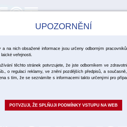
UPOZORNĚNÍ
CAD/CAM
ŠKOLENÍ
AKCE
y a na nich obsažené informace jsou určeny odborným pracovníkům
keramika VITA Unique
laické veřejnosti.
ívání těchto stránek potvrzujete, že jste odborníkem ve zdravotn
Lumex Uni
b., o regulaci reklamy, ve znění pozdějších předpisů, a současně,
ojena s tím, že se seznámíte s informacemi takto určenými pro pří
effect pas
VITA LUMEX® UNIQUE je inovati
POTVZUJI, ŽE SPLŇUJI PODMÍNKY VSTUPU NA WEB
rekonstrukcím jedinečný a přir
připraveným pastám nabízí rychl
Objednací číslo: