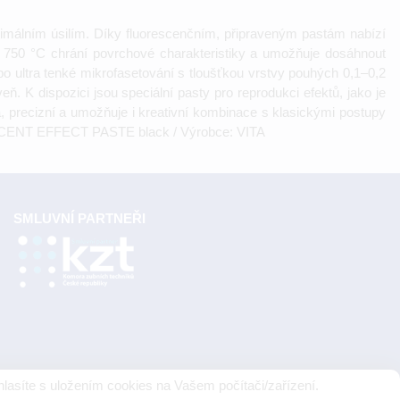
imálním úsilím. Díky fluorescenčním, připraveným pastám nabízí
ování 750 °C chrání povrchové charakteristiky a umožňuje dosáhnout
o ultra tenké mikrofasetování s tloušťkou vrstvy pouhých 0,1–0,2
 K dispozici jsou speciální pasty pro reprodukci efektů, jako je
lá, precizní a umožňuje i kreativní kombinace s klasickými postupy
SLUCENT EFFECT PASTE black / Výrobce: VITA
SMLUVNÍ PARTNEŘI
lasíte s uložením cookies na Vašem počítači/zařízení.