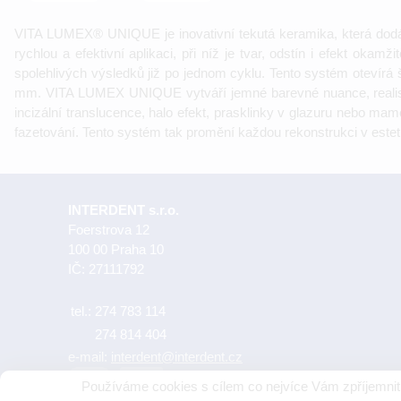
VITA LUMEX® UNIQUE je inovativní tekutá keramika, která dodáv
rychlou a efektivní aplikaci, při níž je tvar, odstín i efekt oka
spolehlivých výsledků již po jednom cyklu. Tento systém otevírá
mm. VITA LUMEX UNIQUE vytváří jemné barevné nuance, realistické
incizální translucence, halo efekt, prasklinky v glazuru nebo mam
fazetování. Tento systém tak promění každou rekonstrukci v 
INTERDENT s.r.o.
Foerstrova 12
100 00 Praha 10
IČ: 27111792
tel.:
274 783 114
274 814 404
e-mail:
interdent@interdent.cz
Používáme cookies s cílem co nejvíce Vám zpříjemnit 