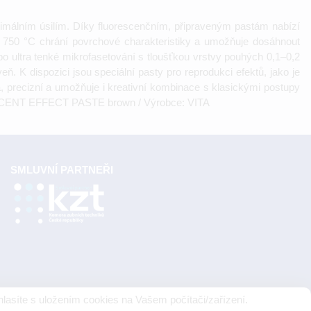
imálním úsilím. Díky fluorescenčním, připraveným pastám nabízí
ování 750 °C chrání povrchové charakteristiky a umožňuje dosáhnout
o ultra tenké mikrofasetování s tloušťkou vrstvy pouhých 0,1–0,2
 K dispozici jsou speciální pasty pro reprodukci efektů, jako je
lá, precizní a umožňuje i kreativní kombinace s klasickými postupy
SLUCENT EFFECT PASTE brown / Výrobce: VITA
SMLUVNÍ PARTNEŘI
lasíte s uložením cookies na Vašem počítači/zařízení.