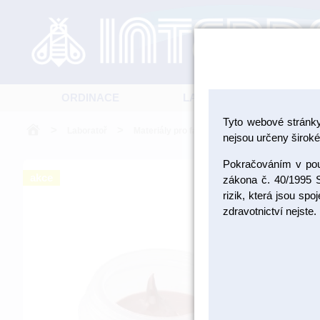
ORDINACE
LABORATOŘ
Tyto webové stránk
>
>
>
Laboratoř
Materiály pro fazetování a inleje
Tekutá 
nejsou určeny široké 
Pokračováním v použ
akce
zákona č. 40/1995 S
rizik, která jsou sp
zdravotnictví nejste.