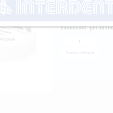
Dostupnost:
SK
nutné přihl
-
+
Přidat k oblíbeným