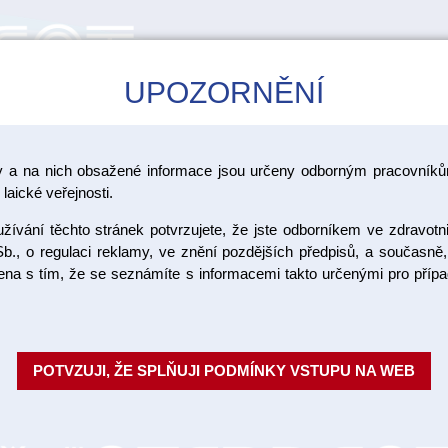
UPOZORNĚNÍ
CAD/CAM
ŠKOLENÍ
AKCE
y a na nich obsažené informace jsou určeny odborným pracovníkům
keramika VITA Unique
laické veřejnosti.
ívání těchto stránek potvrzujete, že jste odborníkem ve zdravotn
Lumex Uni
b., o regulaci reklamy, ve znění pozdějších předpisů, a současně,
ojena s tím, že se seznámíte s informacemi takto určenými pro pří
effect pas
VITA LUMEX® UNIQUE je inovati
POTVZUJI, ŽE SPLŇUJI PODMÍNKY VSTUPU NA WEB
rekonstrukcím jedinečný a přir
připraveným pastám nabízí rychl
Objednací číslo: