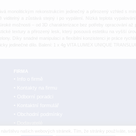
á monolitickým rekonstrukcím jedinečný a přirozený vzhled s min
mžitě viditelný a zůstává stejný i po vypálení. Nízká teplota vypal
 široké možnosti – od 3D charakterizace bez potřeby opracování až p
 textury a přirozený lesk, který posouvá estetiku na vyšší úroveň.
elony. Díky snadné manipulaci a flexibilní konzistenci je práce rych
esteticky jedinečné dílo. Balení: 1 x 4g VITA LUMEX UNIQUE TRAN
FIRMA
Info o firmě
Kontakty na firmu
Odborní poradci
Kontaktní formulář
Obchodní podmínky
Dodavatelé
návštěvu našich webových stránek. Tím, že stránky používáte, souh