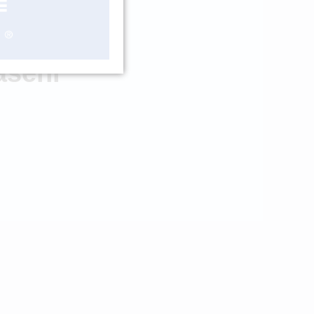
LADEM 1 KS
ášení