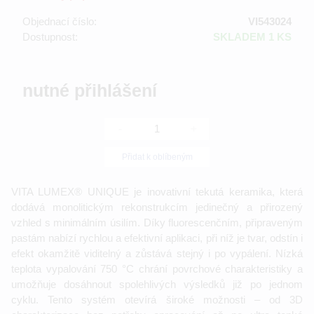
Objednací číslo:
VI543024
Dostupnost:
SKLADEM 1 KS
nutné přihlášení
-
+
Přidat k oblíbeným
VITA LUMEX® UNIQUE je inovativní tekutá keramika, která
dodává monolitickým rekonstrukcím jedinečný a přirozený
vzhled s minimálním úsilím. Díky fluorescenčním, připraveným
pastám nabízí rychlou a efektivní aplikaci, při níž je tvar, odstín i
efekt okamžitě viditelný a zůstává stejný i po vypálení. Nízká
teplota vypalování 750 °C chrání povrchové charakteristiky a
umožňuje dosáhnout spolehlivých výsledků již po jednom
cyklu. Tento systém otevírá široké možnosti – od 3D