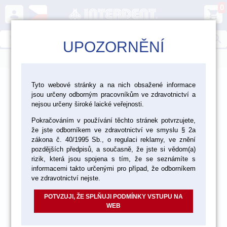
0
person
shopping_cart
search
UPOZORNĚNÍ
menu
>
>
>
Laboratoř
Materiály pro fazetování a inleje
Tyto webové stránky a na nich obsažené informace
jsou určeny odborným pracovníkům ve zdravotnictví a
Tekutá keramika VITA Unique
nejsou určeny široké laické veřejnosti.
Pokračováním v používání těchto stránek potvrzujete,
že jste odborníkem ve zdravotnictví ve smyslu § 2a
akce
zákona č. 40/1995 Sb., o regulaci reklamy, ve znění
pozdějších předpisů, a současně, že jste si vědom(a)
rizik, která jsou spojena s tím, že se seznámíte s
informacemi takto určenými pro případ, že odborníkem
ve zdravotnictví nejste.
POTVZUJI, ŽE SPLŇUJI PODMÍNKY VSTUPU NA
WEB