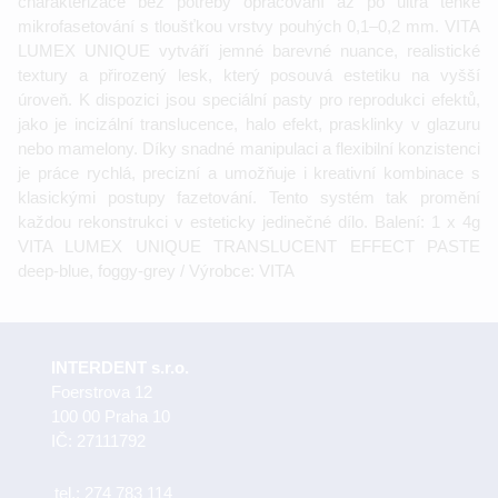
charakterizace bez potřeby opracování až po ultra tenké
mikrofasetování s tloušťkou vrstvy pouhých 0,1–0,2 mm. VITA
LUMEX UNIQUE vytváří jemné barevné nuance, realistické
textury a přirozený lesk, který posouvá estetiku na vyšší
úroveň. K dispozici jsou speciální pasty pro reprodukci efektů,
jako je incizální translucence, halo efekt, prasklinky v glazuru
nebo mamelony. Díky snadné manipulaci a flexibilní konzistenci
je práce rychlá, precizní a umožňuje i kreativní kombinace s
klasickými postupy fazetování. Tento systém tak promění
každou rekonstrukci v esteticky jedinečné dílo. Balení: 1 x 4g
VITA LUMEX UNIQUE TRANSLUCENT EFFECT PASTE
deep-blue, foggy-grey / Výrobce: VITA
INTERDENT s.r.o.
Foerstrova 12
100 00 Praha 10
IČ: 27111792
tel.:
274 783 114