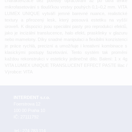
charakterizace bez potřeby opracování až po ultra tenké
mikrofasetování s tloušťkou vrstvy pouhých 0,1–0,2 mm. VITA
LUMEX UNIQUE vytváří jemné barevné nuance, realistické
textury a přirozený lesk, který posouvá estetiku na vyšší
úroveň. K dispozici jsou speciální pasty pro reprodukci efektů,
jako je incizální translucence, halo efekt, prasklinky v glazuru
nebo mamelony. Díky snadné manipulaci a flexibilní konzistenci
je práce rychlá, precizní a umožňuje i kreativní kombinace s
klasickými postupy fazetování. Tento systém tak promění
každou rekonstrukci v esteticky jedinečné dílo. Balení: 1 x 4g
VITA LUMEX UNIQUE TRANSLUCENT EFFECT PASTE lilac /
Výrobce: VITA
INTERDENT s.r.o.
Foerstrova 12
100 00 Praha 10
IČ: 27111792
tel.:
274 783 114