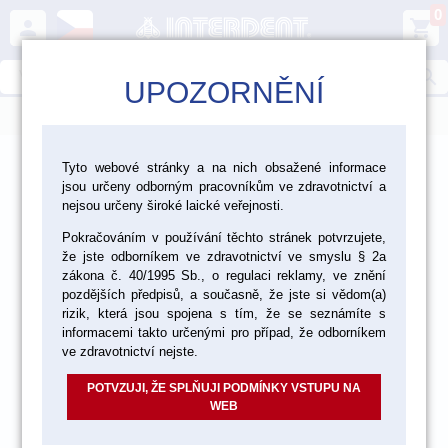
0
person
shopping_cart
search
UPOZORNĚNÍ
menu
>
>
>
Laboratoř
Materiály pro fazetování a inleje
Tyto webové stránky a na nich obsažené informace
jsou určeny odborným pracovníkům ve zdravotnictví a
Tekutá keramika VITA Unique
nejsou určeny široké laické veřejnosti.
Pokračováním v používání těchto stránek potvrzujete,
že jste odborníkem ve zdravotnictví ve smyslu § 2a
akce
zákona č. 40/1995 Sb., o regulaci reklamy, ve znění
pozdějších předpisů, a současně, že jste si vědom(a)
rizik, která jsou spojena s tím, že se seznámíte s
informacemi takto určenými pro případ, že odborníkem
ve zdravotnictví nejste.
POTVZUJI, ŽE SPLŇUJI PODMÍNKY VSTUPU NA
WEB