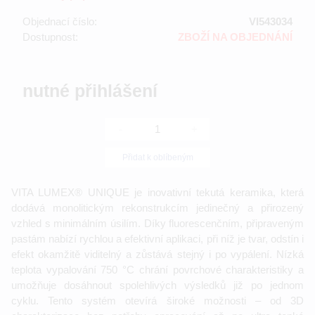
Objednací číslo:
VI543034
Dostupnost:
ZBOŽÍ NA OBJEDNÁNÍ
nutné přihlášení
-
+
Přidat k oblíbeným
VITA LUMEX® UNIQUE je inovativní tekutá keramika, která
dodává monolitickým rekonstrukcím jedinečný a přirozený
vzhled s minimálním úsilím. Díky fluorescenčním, připraveným
pastám nabízí rychlou a efektivní aplikaci, při níž je tvar, odstín i
efekt okamžitě viditelný a zůstává stejný i po vypálení. Nízká
teplota vypalování 750 °C chrání povrchové charakteristiky a
umožňuje dosáhnout spolehlivých výsledků již po jednom
cyklu. Tento systém otevírá široké možnosti – od 3D