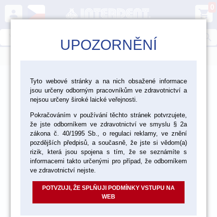
0
person
shopping_cart
search
UPOZORNĚNÍ
menu
>
>
>
Ordinace
Dezinfekce a čištění
Tyto webové stránky a na nich obsažené informace
jsou určeny odborným pracovníkům ve zdravotnictví a
Ošetření násadců
nejsou určeny široké laické veřejnosti.
Pokračováním v používání těchto stránek potvrzujete,
že jste odborníkem ve zdravotnictví ve smyslu § 2a
zákona č. 40/1995 Sb., o regulaci reklamy, ve znění
pozdějších předpisů, a současně, že jste si vědom(a)
rizik, která jsou spojena s tím, že se seznámíte s
informacemi takto určenými pro případ, že odborníkem
ve zdravotnictví nejste.
POTVZUJI, ŽE SPLŇUJI PODMÍNKY VSTUPU NA
WEB