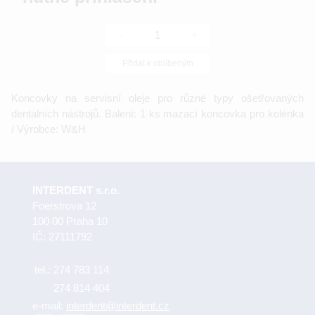
-
+
Přidat k oblíbeným
Koncovky na servisní oleje pro různé typy ošetřovaných
dentálních nástrojů. Balení: 1 ks mazací koncovka pro kolénka
/ Výrobce: W&H
INTERDENT s.r.o.
Foerstrova 12
100 00 Praha 10
IČ: 27111792
tel.:
274 783 114
274 814 404
e-mail:
interdent@interdent.cz