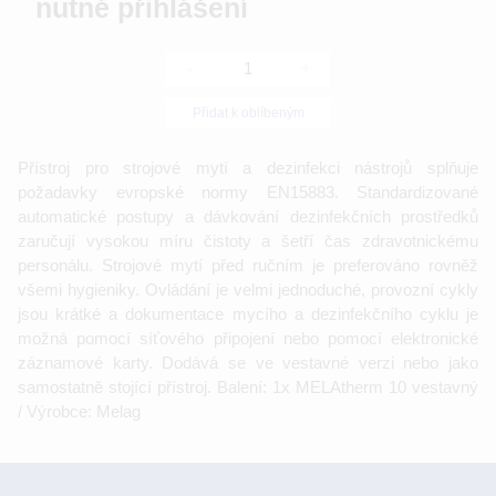
nutné přihlášení
-
+
Přidat k oblíbeným
Přístroj pro strojové mytí a dezinfekci nástrojů splňuje
požadavky evropské normy EN15883. Standardizované
automatické postupy a dávkování dezinfekčních prostředků
zaručují vysokou míru čistoty a šetří čas zdravotnickému
personálu. Strojové mytí před ručním je preferováno rovněž
všemi hygieniky. Ovládání je velmi jednoduché, provozní cykly
jsou krátké a dokumentace mycího a dezinfekčního cyklu je
možná pomocí síťového připojení nebo pomocí elektronické
záznamové karty. Dodává se ve vestavné verzi nebo jako
samostatně stojící přístroj. Balení: 1x MELAtherm 10 vestavný
/ Výrobce: Melag