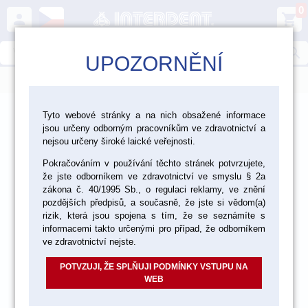
0
person
shopping_cart
search
UPOZORNĚNÍ
menu
>
>
>
>
Ordinace
Dezinfekce a čištění
Sterilizace
Tyto webové stránky a na nich obsažené informace
jsou určeny odborným pracovníkům ve zdravotnictví a
Sterilizace a mytí
nejsou určeny široké laické veřejnosti.
Pokračováním v používání těchto stránek potvrzujete,
že jste odborníkem ve zdravotnictví ve smyslu § 2a
zákona č. 40/1995 Sb., o regulaci reklamy, ve znění
pozdějších předpisů, a současně, že jste si vědom(a)
rizik, která jsou spojena s tím, že se seznámíte s
informacemi takto určenými pro případ, že odborníkem
ve zdravotnictví nejste.
POTVZUJI, ŽE SPLŇUJI PODMÍNKY VSTUPU NA
WEB