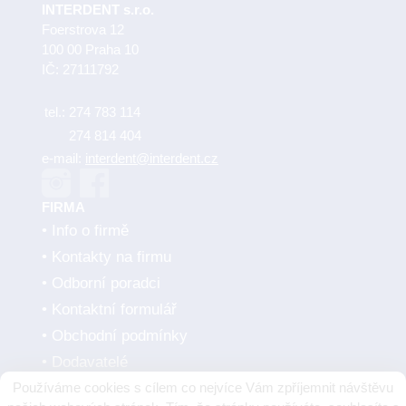
INTERDENT s.r.o.
Foerstrova 12
100 00 Praha 10
IČ: 27111792
tel.:
274 783 114
274 814 404
e-mail:
interdent@interdent.cz
FIRMA
Info o firmě
Kontakty na firmu
Odborní poradci
Kontaktní formulář
Obchodní podmínky
Dodavatelé
Používáme cookies s cílem co nejvíce Vám zpříjemnit návštěvu
SMLUVNÍ PARTNEŘI