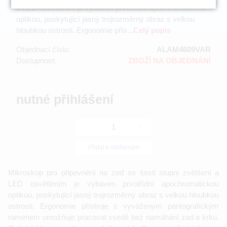
a LED osvětlením je vybaven prvotřídní apochromatickou
optikou, poskytující jasný trojrozměrný obraz s velkou
hloubkou ostrosti. Ergonomie přís...
Celý popis
Objednací číslo:
ALAM4609VAR
Dostupnost:
ZBOŽÍ NA OBJEDNÁNÍ
nutné přihlášení
-
+
Přidat k oblíbeným
Mikroskop pro připevnění na zeď se šesti stupni zvětšení a
LED osvětlením je vybaven prvotřídní apochromatickou
optikou, poskytující jasný trojrozměrný obraz s velkou hloubkou
ostrosti. Ergonomie přístroje s vyváženým pantografickým
ramenem umožňuje pracovat vsedě bez namáhání zad a krku.