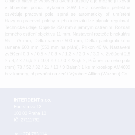
Optická hlava je vybavena dvěma držadly a je možné ji fixovat
v libovolné pozici. Výkonné 20W LED osvětlení perfektně
osvětluje pracovní pole, spíná se automaticky při umístění
hlavy do pracovní polohy a jeho intenzitu lze plynule regulovat.
Technické údaje: Objektiv 250 mm s jemným ostřením, Rozsah
jemného ostření objektivu 11 mm, Nastavení rozteče binokuláru
55 – 75 mm, Délka ramene 500 mm, Délka pantografického
ramene 600 mm (950 mm na přání), Příkon 40 W, Nastavení
zvětšení 0,3 × / 0,5 × / 0,8 × / 1,2 × / 2,0 × / 3,0 ×, Zvětšení 2,8
× / 4,2 × / 6,9 × / 10,4 × / 17,0 × /25,6 ×, Průměr zorného pole
(mm) 78 / 52 / 32 / 21 / 13 / 9 Balení: 1 ks mikroskop AM4609
bez kamery, připevnění na zeď / Výrobce: Alltion (Wuzhou) Co.
INTERDENT s.r.o.
Foerstrova 12
100 00 Praha 10
IČ: 27111792
tel.:
274 783 114