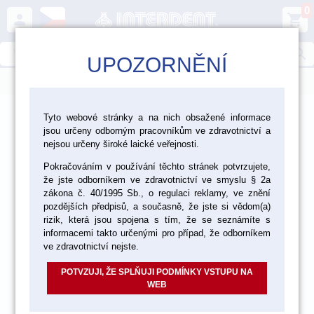
0
person
shopping_cart
search
UPOZORNĚNÍ
menu
>
>
>
Ordinace
Přístroje a vybavení
Tyto webové stránky a na nich obsažené informace
jsou určeny odborným pracovníkům ve zdravotnictví a
Optika - mikroskopy, lupové brýle
nejsou určeny široké laické veřejnosti.
Pokračováním v používání těchto stránek potvrzujete,
že jste odborníkem ve zdravotnictví ve smyslu § 2a
zákona č. 40/1995 Sb., o regulaci reklamy, ve znění
pozdějších předpisů, a současně, že jste si vědom(a)
rizik, která jsou spojena s tím, že se seznámíte s
informacemi takto určenými pro případ, že odborníkem
ve zdravotnictví nejste.
Mikroskop AM-4609 bez
POTVZUJI, ŽE SPLŇUJI PODMÍNKY VSTUPU NA
kamery,vario, na zeď
WEB
Mikroskop pro připevnění na zeď se šesti stupni zvětšení