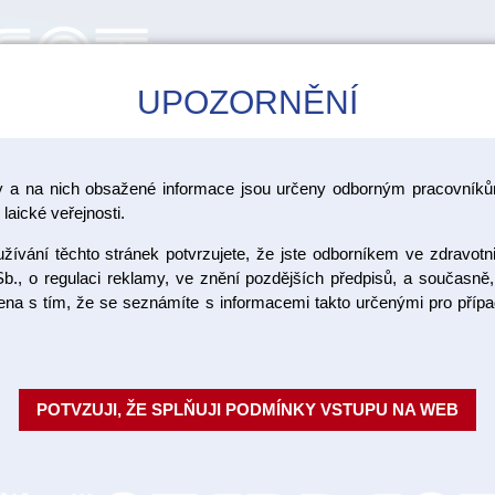
UPOZORNĚNÍ
CAD/CAM
ŠKOLENÍ
AKCE
y a na nich obsažené informace jsou určeny odborným pracovníkům
slin
laické veřejnosti.
ívání těchto stránek potvrzujete, že jste odborníkem ve zdravotn
Mira - 2 - 
b., o regulaci reklamy, ve znění pozdějších předpisů, a současně,
ojena s tím, že se seznámíte s informacemi takto určenými pro pří
Detektor plaku, neobsahuje erytr
zabarvení lze snadno odstranit
Balení:...
Celý popis
POTVZUJI, ŽE SPLŇUJI PODMÍNKY VSTUPU NA WEB
Objednací číslo:
Dostupnost: