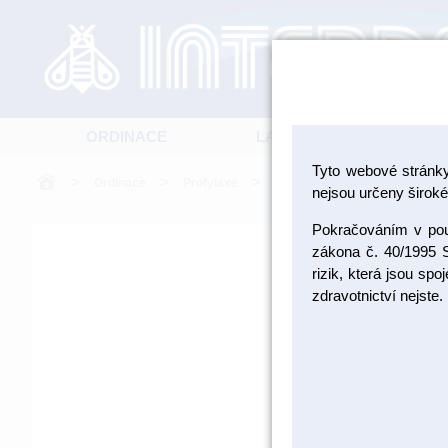
ORDINACE
LABORATOŘ
Tyto webové stránk
>
>
>
Ordinace
Profylaxe
Indikátory zubní kazu, plaku a 
nejsou určeny široké 
Pokračováním v použ
zákona č. 40/1995 S
rizik, která jsou sp
zdravotnictví nejste.