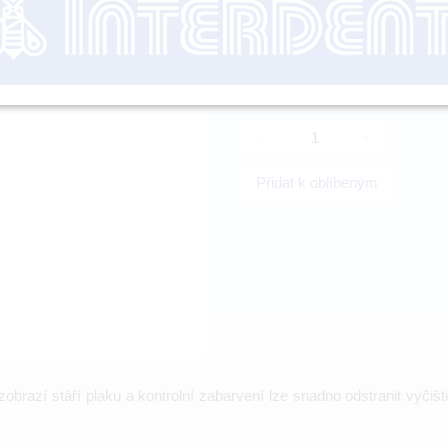
nutné přihl
-
+
Přidat k oblíbeným
 zobrazí stáří plaku a kontrolní zabarvení lze snadno odstranit vyči