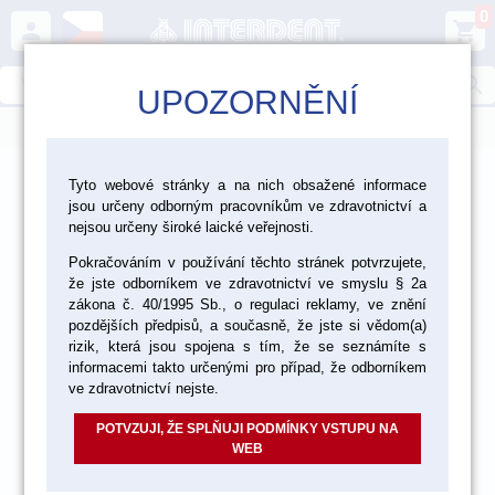
0
person
shopping_cart
search
UPOZORNĚNÍ
menu
>
>
>
Ordinace
Profylaxe
Tyto webové stránky a na nich obsažené informace
jsou určeny odborným pracovníkům ve zdravotnictví a
Indikátory zubní kazu, plaku a slin
nejsou určeny široké laické veřejnosti.
Pokračováním v používání těchto stránek potvrzujete,
že jste odborníkem ve zdravotnictví ve smyslu § 2a
zákona č. 40/1995 Sb., o regulaci reklamy, ve znění
pozdějších předpisů, a současně, že jste si vědom(a)
rizik, která jsou spojena s tím, že se seznámíte s
informacemi takto určenými pro případ, že odborníkem
ve zdravotnictví nejste.
POTVZUJI, ŽE SPLŇUJI PODMÍNKY VSTUPU NA
WEB