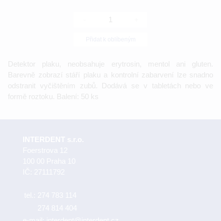
-
+
Přidat k oblíbeným
Detektor plaku, neobsahuje erytrosin, mentol ani gluten.
Barevně zobrazí stáří plaku a kontrolní zabarvení lze snadno
odstranit vyčištěním zubů. Dodává se v tabletách nebo ve
formě roztoku. Balení: 50 ks
INTERDENT s.r.o.
Foerstrova 12
100 00 Praha 10
IČ: 27111792
tel.:
274 783 114
274 814 404
e-mail:
interdent@interdent.cz