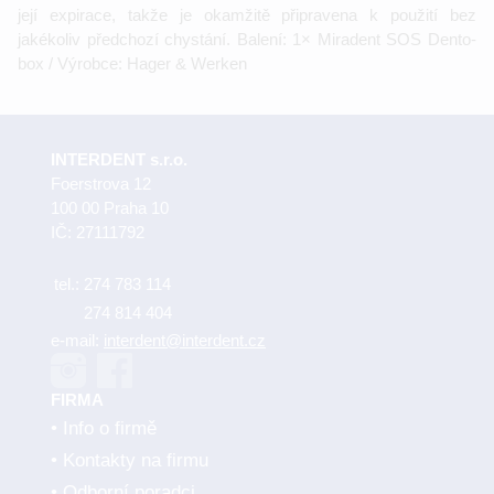
její expirace, takže je okamžitě připravena k použití bez
jakékoliv předchozí chystání. Balení: 1× Miradent SOS Dento-
box / Výrobce: Hager & Werken
INTERDENT s.r.o.
Foerstrova 12
100 00 Praha 10
IČ: 27111792
tel.:
274 783 114
274 814 404
e-mail:
interdent@interdent.cz
FIRMA
Info o firmě
Kontakty na firmu
Odborní poradci