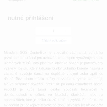
nutné přihlášení
-
+
Přidat k oblíbeným
Miradent SOS Dento-Box je speciální záchranná schránka
první pomoci určená pro uchování a transport vyražených nebo
ulomených zubů. Tato plastová lahvička obsahuje patentovaný
výživný roztok, který udržuje buňky zubního kořene naživu a
zásadně zvyšuje šanci na úspěšné vhojení zubu zpět do
dásně. Bez tohoto média buňky na vzduchu rychle odumírají,
ale ve schránce dokážou přežít až po dobu osmatřiceti hodin.
Produkt je kvůli tomu ideální součástí lékárniček v
domácnostech s dětmi, ve školách, školkách nebo na
sportovištích, kde je riziko úrazů zubů nejvyšší. Schránku lze
skladovat při pokojové teplotě po dobu několika let až do data