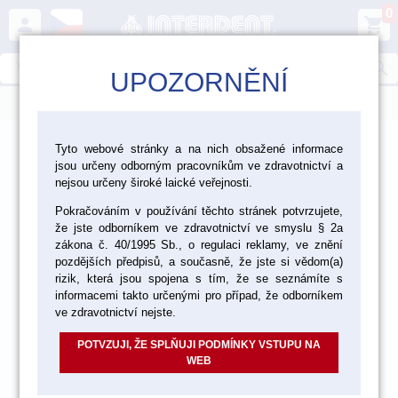
0
person
shopping_cart
search
UPOZORNĚNÍ
menu
>
>
>
Ordinace
Chirurgie
Tyto webové stránky a na nich obsažené informace
jsou určeny odborným pracovníkům ve zdravotnictví a
Ostatní materiály pro chirurgii
nejsou určeny široké laické veřejnosti.
Pokračováním v používání těchto stránek potvrzujete,
že jste odborníkem ve zdravotnictví ve smyslu § 2a
zákona č. 40/1995 Sb., o regulaci reklamy, ve znění
pozdějších předpisů, a současně, že jste si vědom(a)
rizik, která jsou spojena s tím, že se seznámíte s
informacemi takto určenými pro případ, že odborníkem
ve zdravotnictví nejste.
POTVZUJI, ŽE SPLŇUJI PODMÍNKY VSTUPU NA
WEB