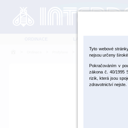
ORDINACE
LABORATOŘ
Tyto webové stránk
>
>
>
Ordinace
Profylaxe
Fluoridace
nejsou určeny široké 
Pokračováním v použ
zákona č. 40/1995 S
rizik, která jsou sp
zdravotnictví nejste.