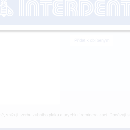
nutné přihl
-
+
Přidat k oblíbeným
ině, snižují tvorbu zubního plaku a urychlují remineralizaci. Dodávají