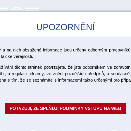
UPOZORNĚNÍ
CAD/CAM
ŠKOLENÍ
AKCE
y a na nich obsažené informace jsou určeny odborným pracovníkům
laické veřejnosti.
ívání těchto stránek potvrzujete, že jste odborníkem ve zdravotn
Mirafluor 
b., o regulaci reklamy, ve znění pozdějších předpisů, a současně,
ojena s tím, že se seznámíte s informacemi takto určenými pro pří
Fluoridační gely pro profylaxi zv
plaku a urychlují remineralizaci
POTVZUJI, ŽE SPLŇUJI PODMÍNKY VSTUPU NA WEB
Objednací číslo:
Dostupnost:
SK