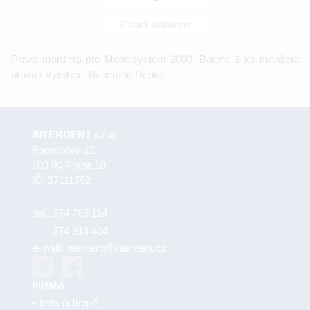
Přidat k oblíbeným
Pravá manžeta pro Modelsystem 2000. Balení: 1 ks manžeta
pravá / Výrobce: Baumann Dental
INTERDENT s.r.o.
Foerstrova 12
100 00 Praha 10
IČ: 27111792
tel.:
274 783 114
274 814 404
e-mail:
interdent@interdent.cz
FIRMA
Info o firmě