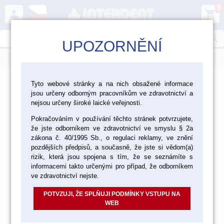
0
person
shopping_cart
search
UPOZORNĚNÍ
menu
>
>
>
Laboratoř
Zhotovení modelu
Tyto webové stránky a na nich obsažené informace
jsou určeny odborným pracovníkům ve zdravotnictví a
Repoziční destičky a modelové systémy
nejsou určeny široké laické veřejnosti.
Pokračováním v používání těchto stránek potvrzujete,
že jste odborníkem ve zdravotnictví ve smyslu § 2a
zákona č. 40/1995 Sb., o regulaci reklamy, ve znění
pozdějších předpisů, a současně, že jste si vědom(a)
rizik, která jsou spojena s tím, že se seznámíte s
informacemi takto určenými pro případ, že odborníkem
ve zdravotnictví nejste.
POTVZUJI, ŽE SPLŇUJI PODMÍNKY VSTUPU NA
WEB