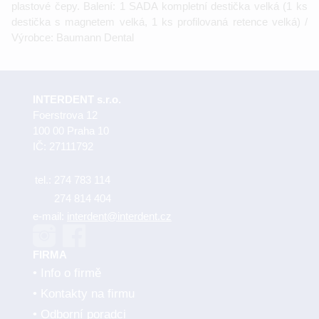
plastové čepy. Balení: 1 SADA kompletní destička velká (1 ks
destička s magnetem velká, 1 ks profilovaná retence velká) /
Výrobce: Baumann Dental
INTERDENT s.r.o.
Foerstrova 12
100 00 Praha 10
IČ: 27111792
tel.:
274 783 114
274 814 404
e-mail:
interdent@interdent.cz
FIRMA
Info o firmě
Kontakty na firmu
Odborní poradci