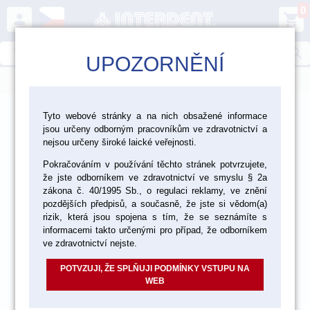
0
person
shopping_cart
search
UPOZORNĚNÍ
menu
>
>
>
Laboratoř
Zhotovení modelu
Tyto webové stránky a na nich obsažené informace
jsou určeny odborným pracovníkům ve zdravotnictví a
Repoziční destičky a modelové systémy
nejsou určeny široké laické veřejnosti.
Pokračováním v používání těchto stránek potvrzujete,
že jste odborníkem ve zdravotnictví ve smyslu § 2a
zákona č. 40/1995 Sb., o regulaci reklamy, ve znění
pozdějších předpisů, a současně, že jste si vědom(a)
rizik, která jsou spojena s tím, že se seznámíte s
informacemi takto určenými pro případ, že odborníkem
ve zdravotnictví nejste.
POTVZUJI, ŽE SPLŇUJI PODMÍNKY VSTUPU NA
WEB