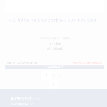
CC fréza na kompozit R2 2,0 mm oblá 1
k...
Pro zobrazení ceny
je nutné
přihlášení.
OBJ.Č.:INCCC200-R2-40
ZBOŽÍ NA OBJEDNÁNÍ
LABORATOŘ
/
1
1
1
INTERDENT s.r.o.
Foerstrova 12