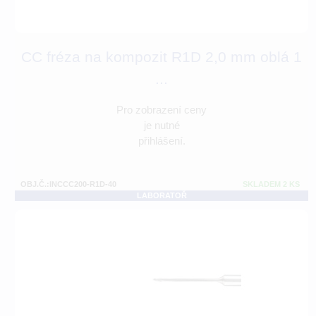
CC fréza na kompozit R1D 2,0 mm oblá 1
...
Pro zobrazení ceny
je nutné
přihlášení.
OBJ.Č.:INCCC200-R1D-40
SKLADEM 2 KS
LABORATOŘ