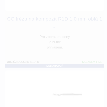
CC fréza na kompozit R1D 1,0 mm oblá 1
...
Pro zobrazení ceny
je nutné
přihlášení.
OBJ.Č.:INCCC100-R1D-40
SKLADEM 1 KS
LABORATOŘ