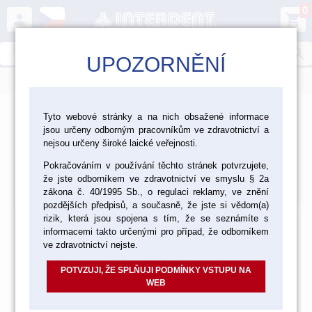
0
person
shopping_cart
search
UPOZORNĚNÍ
menu
>
>
>
>
CAD/CAM
Frézování
Nástroje
Tyto webové stránky a na nich obsažené informace
jsou určeny odborným pracovníkům ve zdravotnictví a
Nástroje pro Kompozit
nejsou určeny široké laické veřejnosti.
Nástroje pro Kompozit
Pokračováním v používání těchto stránek potvrzujete,
že jste odborníkem ve zdravotnictví ve smyslu § 2a
Výchozí
Od nejlevnějšího
Od nejdražšího
Nalezeno
5
položek
zákona č. 40/1995 Sb., o regulaci reklamy, ve znění
pozdějších předpisů, a současně, že jste si vědom(a)
rizik, která jsou spojena s tím, že se seznámíte s
informacemi takto určenými pro případ, že odborníkem
ve zdravotnictví nejste.
POTVZUJI, ŽE SPLŇUJI PODMÍNKY VSTUPU NA
WEB