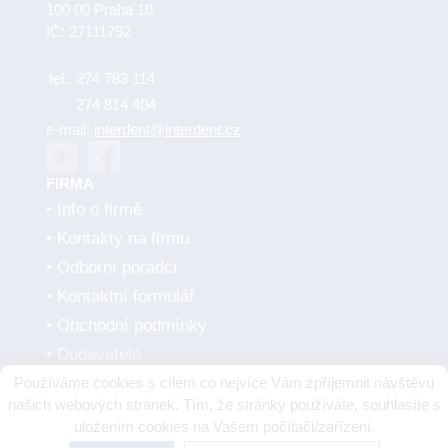
100 00 Praha 10
IČ: 27111792
tel.:
274 783 114
274 814 404
e-mail:
interdent@interdent.cz
FIRMA
Info o firmě
Kontakty na firmu
Odborní poradci
Kontaktní formulář
Obchodní podmínky
Dodavatelé
Používáme cookies s cílem co nejvíce Vám zpříjemnit návštěvu
SMLUVNÍ PARTNEŘI
našich webových stránek. Tím, že stránky používáte, souhlasíte s
uložením cookies na Vašem počítači/zařízení.