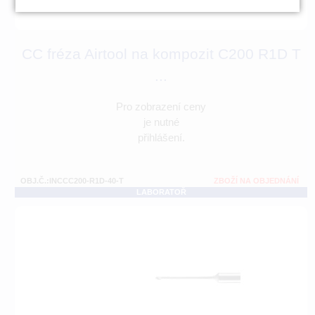
CC fréza Airtool na kompozit C200 R1D T
...
Pro zobrazení ceny
je nutné
přihlášení.
OBJ.Č.:INCCC200-R1D-40-T
ZBOŽÍ NA OBJEDNÁNÍ
LABORATOŘ