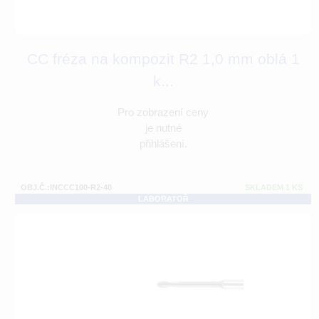
CC fréza na kompozit R2 1,0 mm oblá 1
k...
Pro zobrazení ceny
je nutné
přihlášení.
OBJ.Č.:INCCC100-R2-40
SKLADEM 1 KS
LABORATOŘ