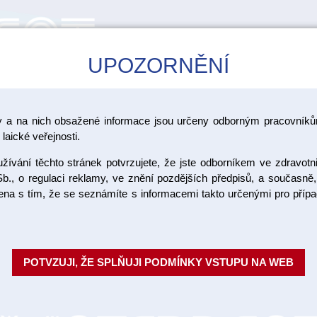
UPOZORNĚNÍ
CAD/CAM
ŠKOLENÍ
AKCE
y a na nich obsažené informace jsou určeny odborným pracovníkům
>
Pilky
laické veřejnosti.
ívání těchto stránek potvrzujete, že jste odborníkem ve zdravotn
Náhradní l
b., o regulaci reklamy, ve znění pozdějších předpisů, a současně,
ojena s tím, že se seznámíte s informacemi takto určenými pro pří
hrubé
Náhradní listy k lupénkové pilc
POTVZUJI, ŽE SPLŇUJI PODMÍNKY VSTUPU NA WEB
Objednací číslo:
Dostupnost: