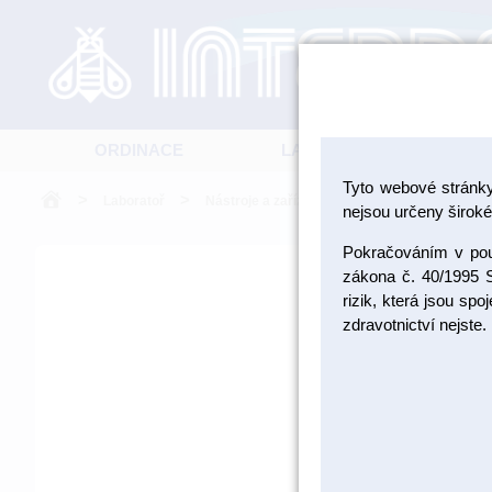
ORDINACE
LABORATOŘ
Tyto webové stránk
>
>
>
Laboratoř
Nástroje a zařízení
Laboratorní nástroje
nejsou určeny široké 
Pokračováním v použ
zákona č. 40/1995 S
rizik, která jsou sp
zdravotnictví nejste.