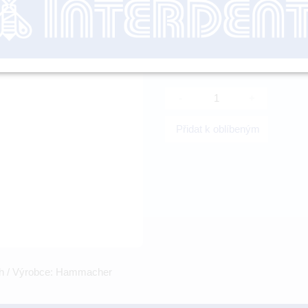
nutné přihl
-
+
Přidat k oblíbeným
bých / Výrobce: Hammacher