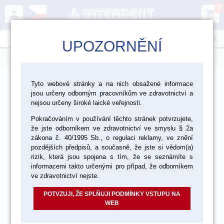
0
person
shopping_cart
search
UPOZORNĚNÍ
menu
>
>
>
Laboratoř
Nástroje a zařízení
Tyto webové stránky a na nich obsažené informace
jsou určeny odborným pracovníkům ve zdravotnictví a
>
Laboratorní nástroje
Pilky
nejsou určeny široké laické veřejnosti.
Pokračováním v používání těchto stránek potvrzujete,
že jste odborníkem ve zdravotnictví ve smyslu § 2a
zákona č. 40/1995 Sb., o regulaci reklamy, ve znění
pozdějších předpisů, a současně, že jste si vědom(a)
rizik, která jsou spojena s tím, že se seznámíte s
informacemi takto určenými pro případ, že odborníkem
ve zdravotnictví nejste.
POTVZUJI, ŽE SPLŇUJI PODMÍNKY VSTUPU NA
WEB