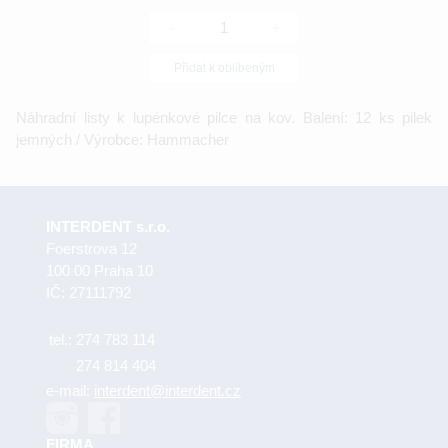
-
+
Přidat k oblíbeným
Náhradní listy k lupénkové pilce na kov. Balení: 12 ks pilek
jemných / Výrobce: Hammacher
INTERDENT s.r.o.
Foerstrova 12
100 00 Praha 10
IČ: 27111792
tel.:
274 783 114
274 814 404
e-mail:
interdent@interdent.cz
FIRMA