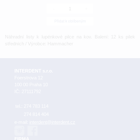
-
+
Přidat k oblíbeným
Náhradní listy k lupénkové pilce na kov. Balení: 12 ks pilek
středních / Výrobce: Hammacher
INTERDENT s.r.o.
Foerstrova 12
100 00 Praha 10
IČ: 27111792
tel.:
274 783 114
274 814 404
e-mail:
interdent@interdent.cz
FIRMA