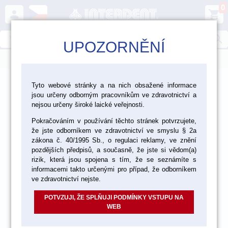
0
person
shopping_cart
search
UPOZORNĚNÍ
menu
>
>
>
Laboratoř
Nástroje a zařízení
Tyto webové stránky a na nich obsažené informace
jsou určeny odborným pracovníkům ve zdravotnictví a
>
Laboratorní nástroje
Pilky
nejsou určeny široké laické veřejnosti.
Pokračováním v používání těchto stránek potvrzujete,
že jste odborníkem ve zdravotnictví ve smyslu § 2a
zákona č. 40/1995 Sb., o regulaci reklamy, ve znění
pozdějších předpisů, a současně, že jste si vědom(a)
rizik, která jsou spojena s tím, že se seznámíte s
informacemi takto určenými pro případ, že odborníkem
ve zdravotnictví nejste.
POTVZUJI, ŽE SPLŇUJI PODMÍNKY VSTUPU NA
WEB