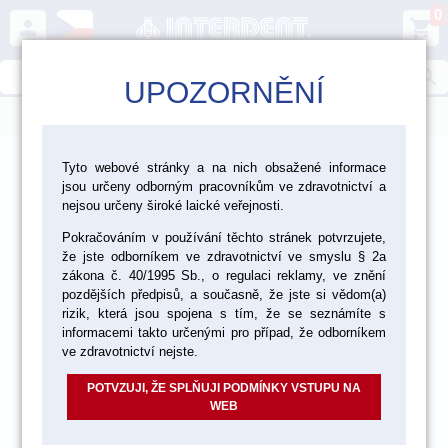
0
person
shopping_cart
search
UPOZORNĚNÍ
menu
>
>
>
Laboratoř
Nástroje a zařízení
Tyto webové stránky a na nich obsažené informace
jsou určeny odborným pracovníkům ve zdravotnictví a
>
Laboratorní nástroje
Pilky
nejsou určeny široké laické veřejnosti.
Pokračováním v používání těchto stránek potvrzujete,
že jste odborníkem ve zdravotnictví ve smyslu § 2a
zákona č. 40/1995 Sb., o regulaci reklamy, ve znění
pozdějších předpisů, a současně, že jste si vědom(a)
rizik, která jsou spojena s tím, že se seznámíte s
informacemi takto určenými pro případ, že odborníkem
ve zdravotnictví nejste.
POTVZUJI, ŽE SPLŇUJI PODMÍNKY VSTUPU NA
WEB