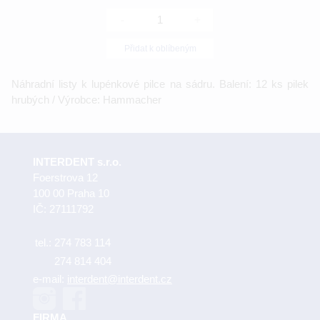
-
+
Přidat k oblíbeným
Náhradní listy k lupénkové pilce na sádru. Balení: 12 ks pilek
hrubých / Výrobce: Hammacher
INTERDENT s.r.o.
Foerstrova 12
100 00 Praha 10
IČ: 27111792
tel.:
274 783 114
274 814 404
e-mail:
interdent@interdent.cz
FIRMA