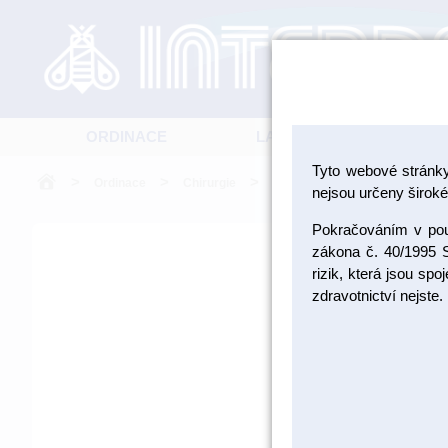
ORDINACE
LABORATOŘ
Tyto webové stránk
>
>
>
Ordinace
Chirurgie
Biomateriály
nejsou určeny široké 
Pokračováním v použ
zákona č. 40/1995 S
rizik, která jsou sp
zdravotnictví nejste.