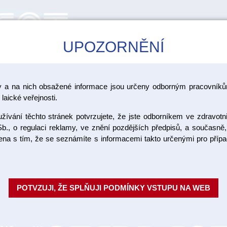
UPOZORNĚNÍ
CAD/CAM
ŠKOLENÍ
AKCE
y a na nich obsažené informace jsou určeny odborným pracovníkům
laické veřejnosti.
ívání těchto stránek potvrzujete, že jste odborníkem ve zdravotn
naturesQu
b., o regulaci reklamy, ve znění pozdějších předpisů, a současně,
ojena s tím, že se seznámíte s informacemi takto určenými pro pří
20x30mm
Balení: naturesQue ColTect P 
POTVZUJI, ŽE SPLŇUJI PODMÍNKY VSTUPU NA WEB
Objednací číslo:
Dostupnost: