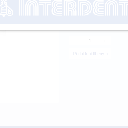
nutné přihl
-
+
Přidat k oblíbeným