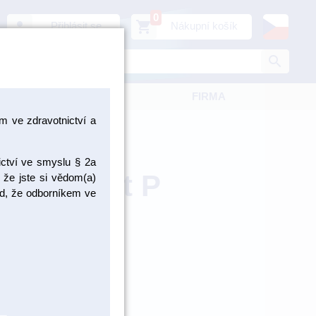
0
person
shopping_cart
Přihlásit se
Nákupní košík
search
KATALOGY
FIRMA
 ve zdravotnictví a
ictví ve smyslu § 2a
e ColTect P
 že jste si vědom(a)
pad, že odborníkem ve
20x30mm / Výrobce: Bego
BS58497
ZBOŽÍ NA
OBJEDNÁNÍ