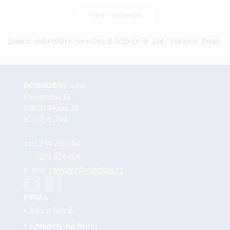
Přidat k oblíbeným
Balení: naturesQue SemOss B 0,25-1mm 1ml / Výrobce: Bego
INTERDENT s.r.o.
Foerstrova 12
100 00 Praha 10
IČ: 27111792
tel.:
274 783 114
274 814 404
e-mail:
interdent@interdent.cz
FIRMA
Info o firmě
Kontakty na firmu