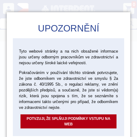
0
person
shopping_cart
search
UPOZORNĚNÍ
menu
>
>
>
Ordinace
Chirurgie
Biomateriály
Tyto webové stránky a na nich obsažené informace
jsou určeny odborným pracovníkům ve zdravotnictví a
nejsou určeny široké laické veřejnosti.
Pokračováním v používání těchto stránek potvrzujete,
že jste odborníkem ve zdravotnictví ve smyslu § 2a
zákona č. 40/1995 Sb., o regulaci reklamy, ve znění
pozdějších předpisů, a současně, že jste si vědom(a)
rizik, která jsou spojena s tím, že se seznámíte s
informacemi takto určenými pro případ, že odborníkem
ve zdravotnictví nejste.
POTVZUJI, ŽE SPLŇUJI PODMÍNKY VSTUPU NA
WEB