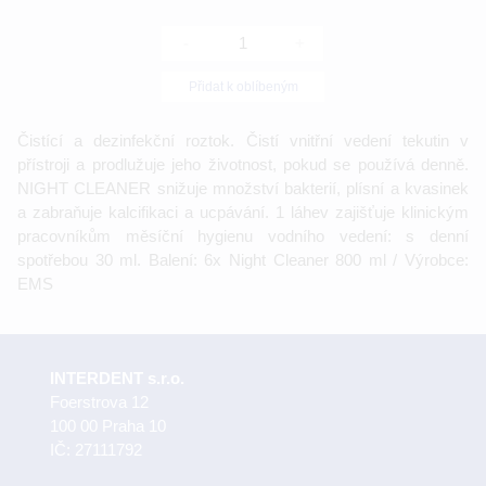
-
+
Přidat k oblíbeným
Čistící a dezinfekční roztok. Čistí vnitřní vedení tekutin v
přístroji a prodlužuje jeho životnost, pokud se používá denně.
NIGHT CLEANER snižuje množství bakterií, plísní a kvasinek
a zabraňuje kalcifikaci a ucpávání. 1 láhev zajišťuje klinickým
pracovníkům měsíční hygienu vodního vedení: s denní
spotřebou 30 ml. Balení: 6x Night Cleaner 800 ml / Výrobce:
EMS
INTERDENT s.r.o.
Foerstrova 12
100 00 Praha 10
IČ: 27111792