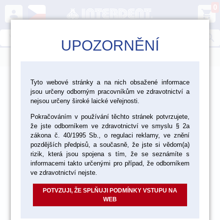
0
person
shopping_cart
search
UPOZORNĚNÍ
menu
>
>
>
Ordinace
Dezinfekce a čištění
Dezinfekce
Tyto webové stránky a na nich obsažené informace
jsou určeny odborným pracovníkům ve zdravotnictví a
>
Dezinfekce a čištění sacích zařízení
nejsou určeny široké laické veřejnosti.
Pokračováním v používání těchto stránek potvrzujete,
že jste odborníkem ve zdravotnictví ve smyslu § 2a
zákona č. 40/1995 Sb., o regulaci reklamy, ve znění
pozdějších předpisů, a současně, že jste si vědom(a)
rizik, která jsou spojena s tím, že se seznámíte s
informacemi takto určenými pro případ, že odborníkem
ve zdravotnictví nejste.
POTVZUJI, ŽE SPLŇUJI PODMÍNKY VSTUPU NA
WEB