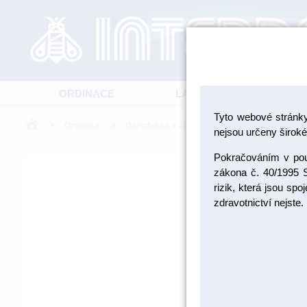
ORDINACE
LABORATOŘ
Tyto webové stránk
>
>
>
>
Ordinace
Dezinfekce a čištění
Dezinfekce
De
nejsou určeny široké 
Pokračováním v použ
zákona č. 40/1995 S
rizik, která jsou sp
zdravotnictví nejste.