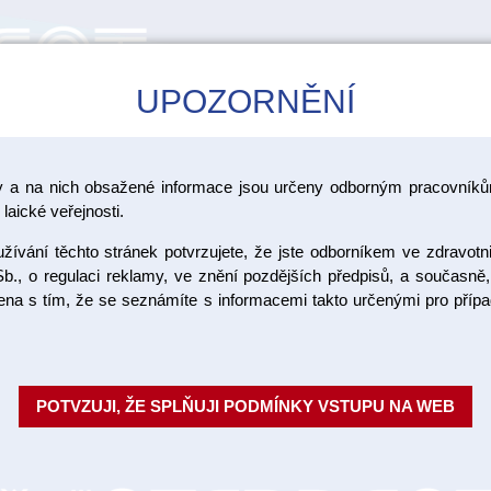
UPOZORNĚNÍ
CAD/CAM
ŠKOLENÍ
AKCE
y a na nich obsažené informace jsou určeny odborným pracovníkům
zinfekce a čištění sacích zařízení
laické veřejnosti.
ívání těchto stránek potvrzujete, že jste odborníkem ve zdravotn
Night Clea
b., o regulaci reklamy, ve znění pozdějších předpisů, a současně,
ojena s tím, že se seznámíte s informacemi takto určenými pro pří
Čistící a dezinfekční roztok. Čist
pokud se používá denně. NIGHT
zabraňuje kalci...
Celý popis
POTVZUJI, ŽE SPLŇUJI PODMÍNKY VSTUPU NA WEB
Objednací číslo:
Dostupnost:
SK