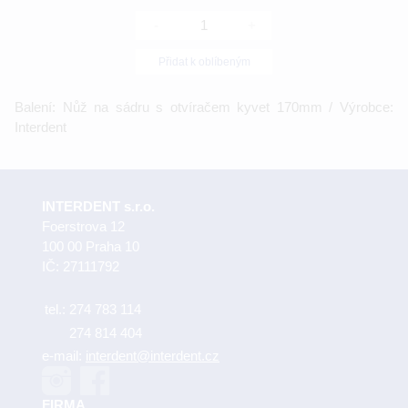
-
+
Přidat k oblíbeným
Balení: Nůž na sádru s otvíračem kyvet 170mm / Výrobce:
Interdent
INTERDENT s.r.o.
Foerstrova 12
100 00 Praha 10
IČ: 27111792
tel.:
274 783 114
274 814 404
e-mail:
interdent@interdent.cz
FIRMA