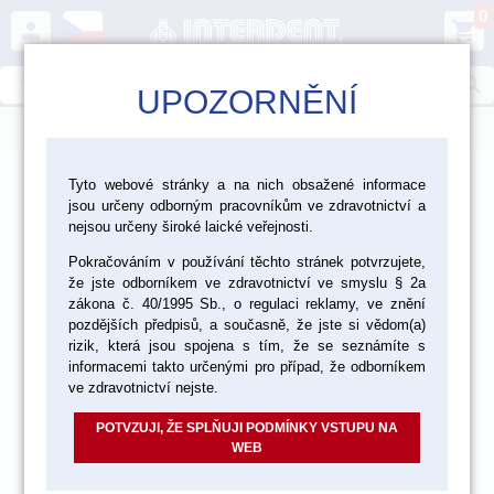
0
person
shopping_cart
search
UPOZORNĚNÍ
menu
>
>
>
Laboratoř
Nástroje a zařízení
Tyto webové stránky a na nich obsažené informace
jsou určeny odborným pracovníkům ve zdravotnictví a
>
Laboratorní nástroje
Nože na sádru
nejsou určeny široké laické veřejnosti.
Pokračováním v používání těchto stránek potvrzujete,
že jste odborníkem ve zdravotnictví ve smyslu § 2a
zákona č. 40/1995 Sb., o regulaci reklamy, ve znění
pozdějších předpisů, a současně, že jste si vědom(a)
rizik, která jsou spojena s tím, že se seznámíte s
informacemi takto určenými pro případ, že odborníkem
ve zdravotnictví nejste.
POTVZUJI, ŽE SPLŇUJI PODMÍNKY VSTUPU NA
WEB