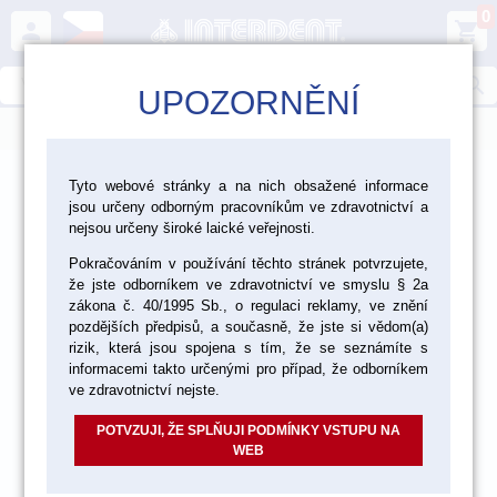
0
person
shopping_cart
search
UPOZORNĚNÍ
menu
>
>
>
Ordinace
Jednorázový materiál
Tiskopisy
Tyto webové stránky a na nich obsažené informace
jsou určeny odborným pracovníkům ve zdravotnictví a
nejsou určeny široké laické veřejnosti.
Pokračováním v používání těchto stránek potvrzujete,
že jste odborníkem ve zdravotnictví ve smyslu § 2a
zákona č. 40/1995 Sb., o regulaci reklamy, ve znění
pozdějších předpisů, a současně, že jste si vědom(a)
rizik, která jsou spojena s tím, že se seznámíte s
informacemi takto určenými pro případ, že odborníkem
ve zdravotnictví nejste.
POTVZUJI, ŽE SPLŇUJI PODMÍNKY VSTUPU NA
WEB