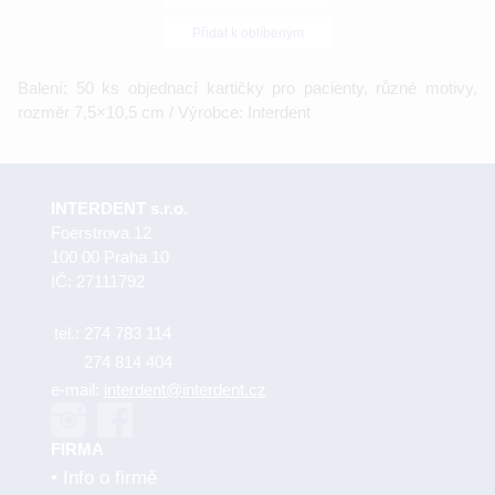
Přidat k oblíbeným
Balení: 50 ks objednací kartičky pro pacienty, různé motivy,
rozměr 7,5×10,5 cm / Výrobce: Interdent
INTERDENT s.r.o.
Foerstrova 12
100 00 Praha 10
IČ: 27111792
tel.:
274 783 114
274 814 404
e-mail:
interdent@interdent.cz
FIRMA
Info o firmě